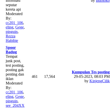
informasi
by
indoloko
seputar
kereta api
Moderated
By:
cc201_106
,
eling
,
Gege
,
pinguin
,
Rezza
Habibie
Spoor
Badug
Tempat
junk post,
test posting,
posting gak
Kumpulan Tes posting
penting dan
461
17,564
29-05-2023, 08:03 PM
iklan
by
KinjengCilik
Moderated
By:
cc201_106
,
eling
,
Gege
,
pinguin
,
see_204XX