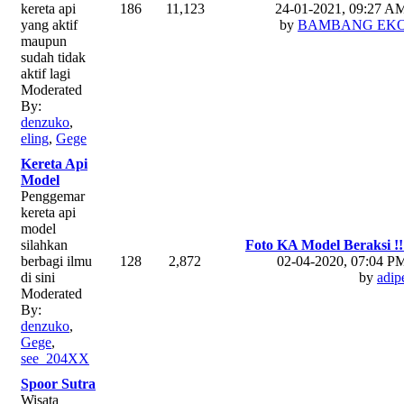
kereta api
186
11,123
24-01-2021, 09:27 A
yang aktif
by
BAMBANG EK
maupun
sudah tidak
aktif lagi
Moderated
By:
denzuko
,
eling
,
Gege
Kereta Api
Model
Penggemar
kereta api
model
silahkan
Foto KA Model Beraksi !!
berbagi ilmu
128
2,872
02-04-2020, 07:04 P
di sini
by
adip
Moderated
By:
denzuko
,
Gege
,
see_204XX
Spoor Sutra
Wisata