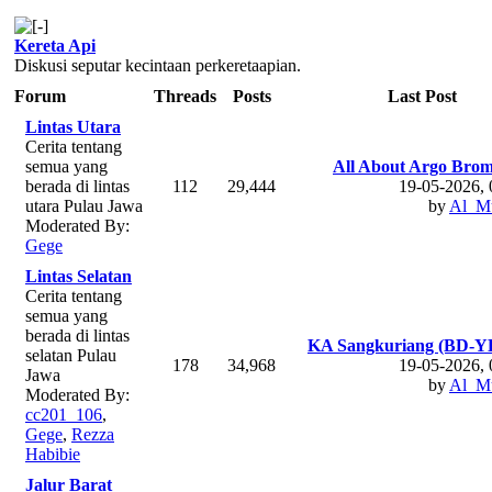
Kereta Api
Diskusi seputar kecintaan perkeretaapian.
Forum
Threads
Posts
Last Post
Lintas Utara
Cerita tentang
semua yang
All About Argo Brom
berada di lintas
112
29,444
19-05-2026,
utara Pulau Jawa
by
Al_Mu
Moderated By:
Gege
Lintas Selatan
Cerita tentang
semua yang
berada di lintas
KA Sangkuriang (BD-Y
selatan Pulau
178
34,968
19-05-2026,
Jawa
by
Al_Mu
Moderated By:
cc201_106
,
Gege
,
Rezza
Habibie
Jalur Barat