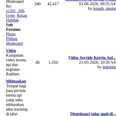
Moderated
240
42,417
03-08-2026, 09:35 A
By:
by
kepala_stasio
cc201_106
,
Gege
,
Rezza
Habibie
Sub
Forums:
Photo
Pilihan
Moderator
Video
Kumpulan
Video Joyride Kereta Api ..
video kereta
46
1,104
21-05-2026, 10:59 A
api dan
by
indolok
kegiatan
Railfans
Mblusukan
Tempat bagi
para pecinta
kereta api
yang suka
mblusukan
alias tracking
di jalur
Menelusuri jalur mati di ..