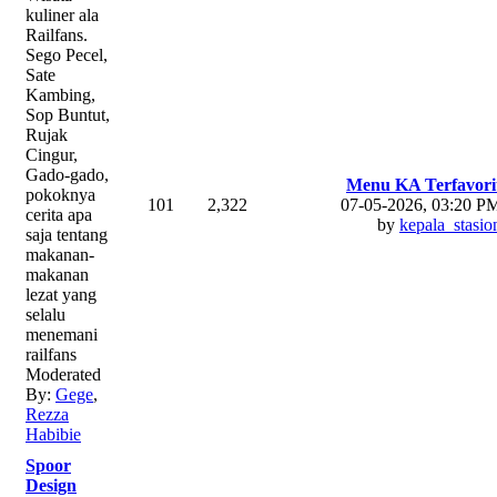
kuliner ala
Railfans.
Sego Pecel,
Sate
Kambing,
Sop Buntut,
Rujak
Cingur,
Gado-gado,
Menu KA Terfavori
pokoknya
101
2,322
07-05-2026, 03:20 P
cerita apa
by
kepala_stasio
saja tentang
makanan-
makanan
lezat yang
selalu
menemani
railfans
Moderated
By:
Gege
,
Rezza
Habibie
Spoor
Design