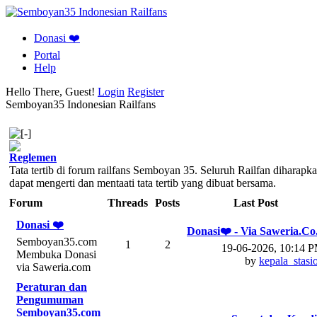
Donasi ❤️
Portal
Help
Hello There, Guest!
Login
Register
Semboyan35 Indonesian Railfans
Reglemen
Tata tertib di forum railfans Semboyan 35. Seluruh Railfan diharapk
dapat mengerti dan mentaati tata tertib yang dibuat bersama.
Forum
Threads
Posts
Last Post
Donasi ❤️
Donasi❤️ - Via Saweria.Co.
Semboyan35.com
1
2
19-06-2026, 10:14 
Membuka Donasi
by
kepala_stasi
via Saweria.com
Peraturan dan
Pengumuman
Semboyan35.com