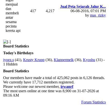
menjual
Jual Peta Sejarah Jalur K...
dan
417
4,217
06-08-2016, 07:01 PM
membeli
by
mas_rizky
antar
sesama
pecinta
kereta api
Board Statistics
Today's Birthdays
iyoez.s
(41),
Krusty Krupp
(36),
Klappermelk
(36),
Kyoshu
(31) -
1 Hidden
Board Statistics
Our members have made a total of 425,062 posts in 6,126 threads.
We currently have 17,712 members registered.
Please welcome our newest member,
irwanrf
The most users online at one time was 8,900 on 31-07-2026 at
09:16 AM
Forum Statistics