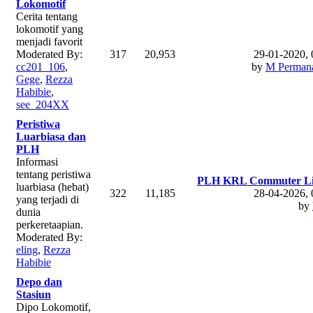
Lokomotif
Cerita tentang
lokomotif yang
menjadi favorit
Moderated By:
317
20,953
29-01-2020,
cc201_106
,
by
M Permana
Gege
,
Rezza
Habibie
,
see_204XX
Peristiwa
Luarbiasa dan
PLH
Informasi
tentang peristiwa
PLH KRL Commuter Lin
luarbiasa (hebat)
322
11,185
28-04-2026,
yang terjadi di
by
dunia
perkeretaapian.
Moderated By:
eling
,
Rezza
Habibie
Depo dan
Stasiun
Dipo Lokomotif,