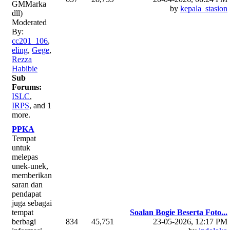
GMMarka
by
kepala_stasion
dll)
Moderated
By:
cc201_106
,
eling
,
Gege
,
Rezza
Habibie
Sub
Forums:
ISLC
,
IRPS
, and 1
more.
PPKA
Tempat
untuk
melepas
unek-unek,
memberikan
saran dan
pendapat
juga sebagai
tempat
Soalan Bogie Beserta Foto...
berbagi
834
45,751
23-05-2026, 12:17 PM