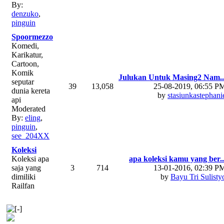
By:
denzuko
,
pinguin
Spoormezzo
Komedi,
Karikatur,
Cartoon,
Komik
Julukan Untuk Masing2 Nam..
seputar
39
13,058
25-08-2019, 06:55 P
dunia kereta
by
stasiunkastephani
api
Moderated
By:
eling
,
pinguin
,
see_204XX
Koleksi
Koleksi apa
apa koleksi kamu yang ber..
saja yang
3
714
13-01-2016, 02:39 P
dimiliki
by
Bayu Tri Sulisty
Railfan