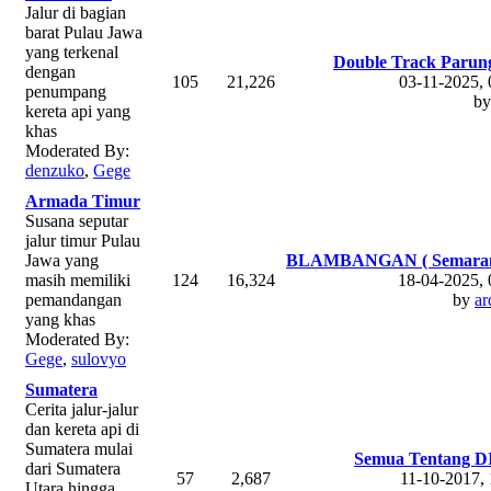
Jalur di bagian
barat Pulau Jawa
yang terkenal
Double Track Parung
dengan
105
21,226
03-11-2025,
penumpang
b
kereta api yang
khas
Moderated By:
denzuko
,
Gege
Armada Timur
Susana seputar
jalur timur Pulau
Jawa yang
BLAMBANGAN ( Semarang
masih memiliki
124
16,324
18-04-2025,
pemandangan
by
ar
yang khas
Moderated By:
Gege
,
sulovyo
Sumatera
Cerita jalur-jalur
dan kereta api di
Sumatera mulai
Semua Tentang D
dari Sumatera
57
2,687
11-10-2017,
Utara hingga