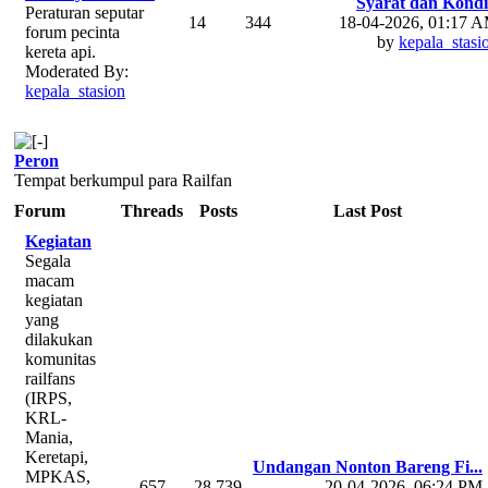
Syarat dan Kondi
Peraturan seputar
14
344
18-04-2026, 01:17 
forum pecinta
by
kepala_stasi
kereta api.
Moderated By:
kepala_stasion
Peron
Tempat berkumpul para Railfan
Forum
Threads
Posts
Last Post
Kegiatan
Segala
macam
kegiatan
yang
dilakukan
komunitas
railfans
(IRPS,
KRL-
Mania,
Keretapi,
Undangan Nonton Bareng Fi...
MPKAS,
657
28,739
20-04-2026, 06:24 PM