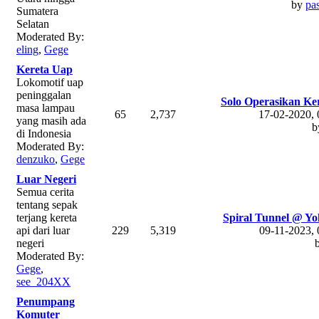
by
pa
Sumatera
Selatan
Moderated By:
eling
,
Gege
Kereta Uap
Lokomotif uap
peninggalan
Solo Operasikan Ker
masa lampau
65
2,737
17-02-2020,
yang masih ada
b
di Indonesia
Moderated By:
denzuko
,
Gege
Luar Negeri
Semua cerita
tentang sepak
terjang kereta
Spiral Tunnel @ Yoh
api dari luar
229
5,319
09-11-2023,
negeri
Moderated By:
Gege
,
see_204XX
Penumpang
Komuter