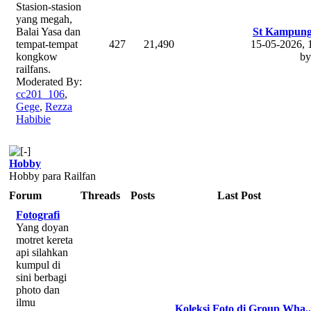
Stasion-stasion
yang megah,
Balai Yasa dan
St Kampun
tempat-tempat
427
21,490
15-05-2026,
kongkow
b
railfans.
Moderated By:
cc201_106
,
Gege
,
Rezza
Habibie
Hobby
Hobby para Railfan
Forum
Threads
Posts
Last Post
Fotografi
Yang doyan
motret kereta
api silahkan
kumpul di
sini berbagi
photo dan
ilmu
Koleksi Foto di Group Wha..