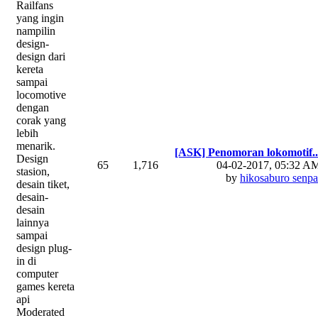
Railfans
yang ingin
nampilin
design-
design dari
kereta
sampai
locomotive
dengan
corak yang
lebih
menarik.
[ASK] Penomoran lokomotif..
Design
65
1,716
04-02-2017, 05:32 A
stasion,
by
hikosaburo senpa
desain tiket,
desain-
desain
lainnya
sampai
design plug-
in di
computer
games kereta
api
Moderated