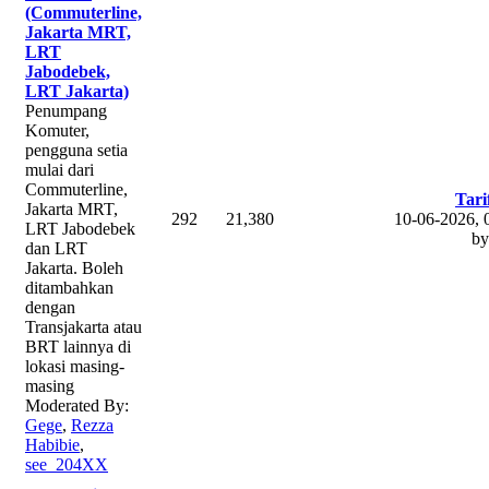
(Commuterline,
Jakarta MRT,
LRT
Jabodebek,
LRT Jakarta)
Penumpang
Komuter,
pengguna setia
mulai dari
Commuterline,
Tari
Jakarta MRT,
292
21,380
10-06-2026,
LRT Jabodebek
b
dan LRT
Jakarta. Boleh
ditambahkan
dengan
Transjakarta atau
BRT lainnya di
lokasi masing-
masing
Moderated By:
Gege
,
Rezza
Habibie
,
see_204XX