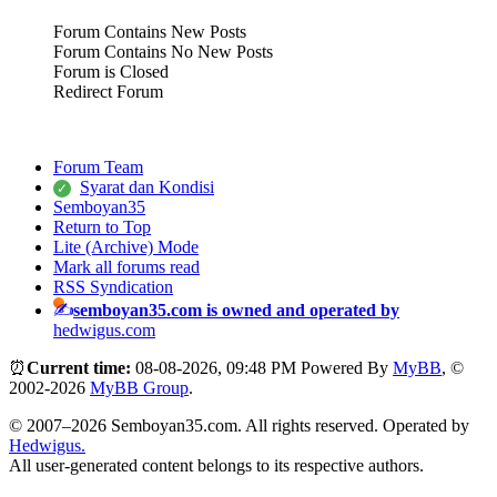
Forum Contains New Posts
Forum Contains No New Posts
Forum is Closed
Redirect Forum
Forum Team
Syarat dan Kondisi
Semboyan35
Return to Top
Lite (Archive) Mode
Mark all forums read
RSS Syndication
semboyan35.com is owned and operated by
hedwigus.com
⏰
Current time:
08-08-2026, 09:48 PM
Powered By
MyBB
, ©
2002-2026
MyBB Group
.
© 2007–2026 Semboyan35.com. All rights reserved. Operated by
Hedwigus.
All user-generated content belongs to its respective authors.