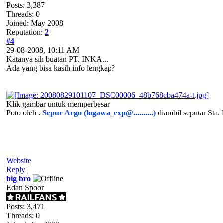
Posts: 3,387
Threads: 0
Joined: May 2008
Reputation:
2
#4
29-08-2008, 10:11 AM
Katanya sih buatan PT. INKA...
Ada yang bisa kasih info lengkap?
Klik gambar untuk memperbesar
Poto oleh :
Sepur Argo (logawa_exp@..........)
diambil seputar Sta
Website
Reply
big bro
Edan Spoor
Posts: 3,471
Threads: 0