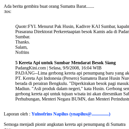
Ada berita gembira buat orang Sumatra Barat.......
:tos:
Quote:
FYI. Menurut Pak Husin, Kadivre KAI Sumbar, kapalny
Prasarana Direktorat Perkeretaapian besok Kamis ada di Padan
Sumbar.
Thanks.
Salam,
Nofrins
5 Kereta Api untuk Sumbar Mendarat Besok Siang
PadangKini.com | Selasa, 9/9/2008, 16:04 WIB
PADANG--Lima gerbong kereta api penumpang baru yang akan 
PT. Kereta Api Indonesia (Persero) Sumatera Barat Husin Nur
berada di perairan Bengkulu. "Diperkirakan besok pagi masuk
Madiun. "Asli produk dalam negeri," kata Husin. Gerbong sen
gerbong kereta api untuk tujuan wisata ini akan diresmikan Sa
Perhubungan, Menteri Negara BUMN, dan Menteri Perindustri
Laporan oleh :
Yulnofrins Napilus (ynapilus@...............)
Semoga menjadi pionir angkutan kereta api penumpang di Sumatra