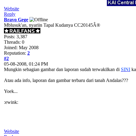
Website
Reply
Bravo Gege
Mblusuk'an, nyariin Tapal Kudanya CC20145Â®
Posts: 3,387
Threads: 0
Joined: May 2008
Reputation:
2
#2
05-08-2008, 01:24 PM
Mungkin sebagian gambar dan laporan sudah terwakilkan di
SINI
kal
Atau ada info, laporan dan gambar terbaru dari tanah Andalas???
Yoek...
:ewink:
Website