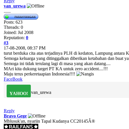
Reply
van_urewa
......
Posts: 623
Threads: 0
Joined: Jul 2008
Reputation:
0
#3
17-08-2008, 08:37 PM
turut berduka cita atas terjadinya PLH di kedaton, Lampung antara
Semoga keluarga yang ditinggalkan diberikan ketabahan dan buat 
Semoga ini tidak terulang lagi di masa yang akan datang....
MAri kita dukung target PT KA untuk zero accident....!!!
Maju terus perkeretaapian Indonesia!!!!
FaceBook
van_urewa
YAHOO!
Reply
Bravo Gege
Mblusuk'an, nyariin Tapal Kudanya CC20145Â®