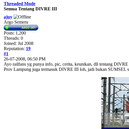
Threaded Mode
Semua Tentang DIVRE III
ajuy
Argo Semeru
Posts: 1,200
Threads: 0
Joined: Jul 2008
Reputation:
19
#1
26-07-2008, 06:50 PM
Ayo railfans yg punya info, pic, cerita, keunikan, dll tentang DIVRE
Prov Lampung juga termasuk DIVRE III loh, jadi bukan SUMSEL saj