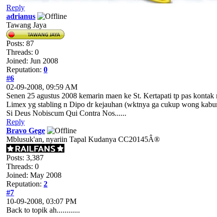
Reply
adrianus
Tawang Jaya
Posts: 87
Threads: 0
Joined: Jun 2008
Reputation:
0
#6
02-09-2008, 09:59 AM
Senen 25 agustus 2008 kemarin maen ke St. Kertapati tp pas kontak re
Limex yg stabling n Dipo dr kejauhan (wktnya ga cukup wong kabur dr
Si Deus Nobiscum Qui Contra Nos......
Reply
Bravo Gege
Mblusuk'an, nyariin Tapal Kudanya CC20145Â®
Posts: 3,387
Threads: 0
Joined: May 2008
Reputation:
2
#7
10-09-2008, 03:07 PM
Back to topik ah............