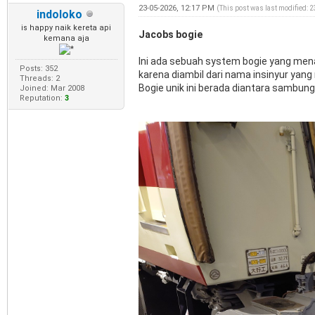
23-05-2026, 12:17 PM
(This post was last modified: 
indoloko
is happy naik kereta api
Jacobs bogie
kemana aja
Ini ada sebuah system bogie yang mena
Posts: 352
karena diambil dari nama insinyur yan
Threads: 2
Bogie unik ini berada diantara sambung
Joined: Mar 2008
Reputation:
3