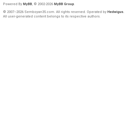
Powered By
MyBB
, © 2002-2026
MyBB Group
.
© 2007–2026 Semboyan35.com. All rights reserved. Operated by
Hedwigus.
All user-generated content belongs to its respective authors.