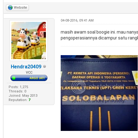
Website
04-08-2016, 09:41 AM
masih awam soal boogie ini. mau nanya,
pengoperasiannya dicampur satu rangk
Hendra20409
VCC
Posts: 1,275
Threads: 0
Joined: May 2013
Reputation:
7