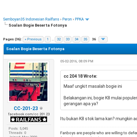
Semboyan35 Indonesian Railfans
›
Peron
›
PPKA
Soalan Bogie Beserta Fotonya
e
Pages (36):
« Previous
1
…
32
33
34
35
36
Soalan Bogie Beserta Fotonya
05-02-2016, 08:09 PM
cc 204 18 Wrote:
Maaf ungkit masalah bogie ini
Belakangan ini, bogie K8 mulai popule
gerangan apa ya?
CC-201-23
facebook.com/cc.201.23
Itu bukan K8 stok lama kan? mungkin 
Posts: 5,045
Fanboys are people who are willing to defen
Threads: 0