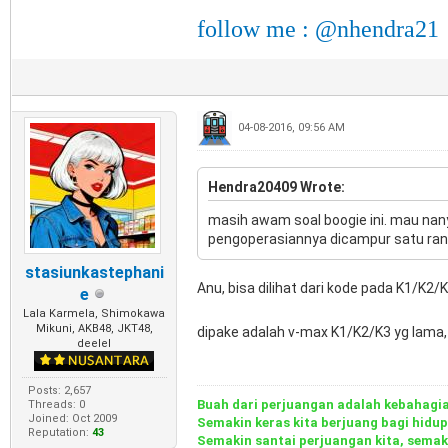
follow me : @nhendra21
04-08-2016, 09:56 AM
Hendra20409 Wrote:
masih awam soal boogie ini. mau nany
pengoperasiannya dicampur satu ran
stasiunkastephani
Anu, bisa dilihat dari kode pada K1/K2/
e
Lala Karmela, Shimokawa
Mikuni, AKB48, JKT48,
dipake adalah v-max K1/K2/K3 yg lama, 
deelel
Posts: 2,657
Buah dari perjuangan adalah kebahagi
Threads: 0
Joined: Oct 2009
Semakin keras kita berjuang bagi hidu
Reputation:
43
Semakin santai perjuangan kita, semak