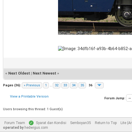
«
Next Oldest
|
Next Newest
»
Pages (36):
« Previous
1
…
32
33
34
35
36
View a Printable Version
Forum Jump:
Users browsing this thread: 1 Guest(s)
Forum Team
Syarat dan Kondisi
Semboyan35
Return to Top
Lite (A
operated by
hedwigus.com