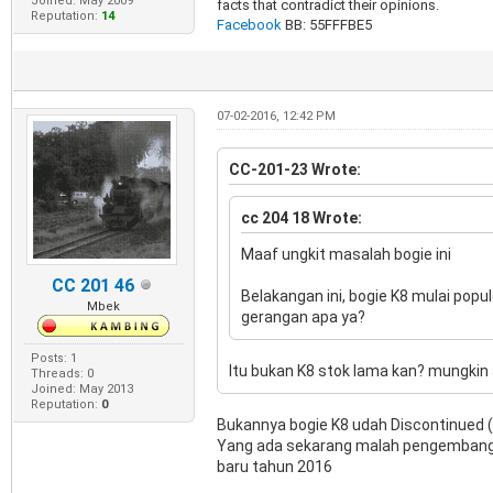
Joined: May 2009
facts that contradict their opinions.
Reputation:
14
Facebook
BB: 55FFFBE5
07-02-2016, 12:42 PM
CC-201-23 Wrote:
cc 204 18 Wrote:
Maaf ungkit masalah bogie ini
CC 201 46
Belakangan ini, bogie K8 mulai popul
Mbek
gerangan apa ya?
Posts: 1
Itu bukan K8 stok lama kan? mungkin
Threads: 0
Joined: May 2013
Reputation:
0
Bukannya bogie K8 udah Discontinued (ti
Yang ada sekarang malah pengembanga
baru tahun 2016