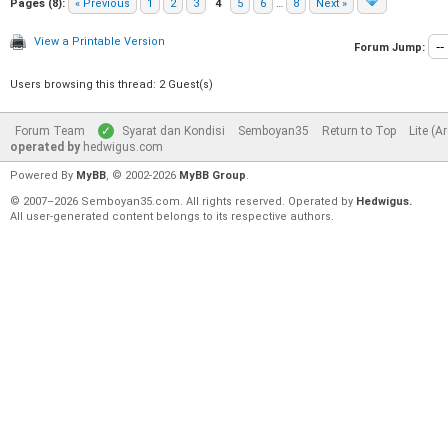
Pages (8):
« Previous
1
2
3
4
5
6
…
8
Next »
View a Printable Version
Forum Jump:
Users browsing this thread: 2 Guest(s)
Forum Team
Syarat dan Kondisi
Semboyan35
Return to Top
Lite (A
operated by
hedwigus.com
Powered By
MyBB
, © 2002-2026
MyBB Group
.
© 2007–2026 Semboyan35.com. All rights reserved. Operated by
Hedwigus.
All user-generated content belongs to its respective authors.