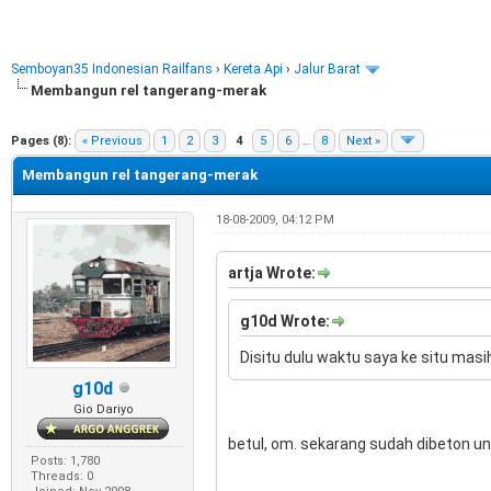
Semboyan35 Indonesian Railfans
›
Kereta Api
›
Jalur Barat
Membangun rel tangerang-merak
e
Pages (8):
« Previous
1
2
3
4
5
6
…
8
Next »
Membangun rel tangerang-merak
18-08-2009, 04:12 PM
artja Wrote:
g10d Wrote:
Disitu dulu waktu saya ke situ masih
g10d
Gio Dariyo
betul, om. sekarang sudah dibeton unt
Posts: 1,780
Threads: 0