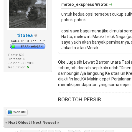
meteo_ekspress Wrote:
untuk kedua opsi tersebut cukup sulit
pabrik-pabrik...
opsi saya bagaimana jika dimulai per
titotea
Hatta, melewati Mauk/Teluk Naga (pok
KADAOP 10 Ciheuleut
saya yakin akan banyak peminatnya, 
Jakarta atau Merak
Posts: 502
Threads: 0
Oke Juga sih Lewat Banten utara Tapi
Joined: Jul 2009
Reputation:
5
tahun,toh daerah sepi kalo udah "Dise
sambungin Aja langsung Ke stasiun Kren
diaktifin lagi,KA Makin cepet Perjalan
memiliki pendapatan yang sama seperti
BOBOTOH PERSIB
Website
«
Next Oldest
|
Next Newest
»