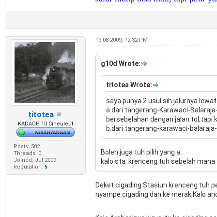
19-08-2009, 12:32 PM
g10d Wrote:
titotea Wrote:
saya punya 2 usul sih jalurnya lewa
a.dari tangerang-Karawaci-Balaraja
titotea
bersebelahan dengan jalan tol,tapi 
KADAOP 10 Ciheuleut
b.dari tangerang-karawaci-balaraja
Posts: 502
Boleh juga tuh pilih yang a.
Threads: 0
Joined: Jul 2009
kalo sta. krenceng tuh sebelah mana
Reputation:
5
Deket cigading Stasiun krenceng tuh p
nyampe cigading dan ke merak,Kalo anda 