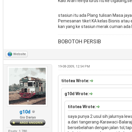
Kalo Arah relnya lurus itu ke cigading
stasiun itu ada Plang tulisan Masa ja
Pemesanan tiket KA kelas Bisnis atau e
kan yang ke stasiun merak cuman ada 
BOBOTOH PERSIB
Website
19-08-2009, 12:54 PM
titotea Wrote:
g10d Wrote:
titotea Wrote:
g10d
saya punya 2 usul sih jalurnya le
Gio Dariyo
a.dari tangerang-Karawaci-Balara
bersebelahan dengan jalan tol,tap
Posts: 1,780