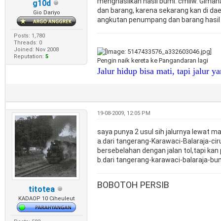
menghasilkan hasil bumi. cmiiw. Giman
g10d
dan barang, karena sekarang kan di daer
Gio Dariyo
angkutan penumpang dan barang hasil In
Posts: 1,780
Threads: 0
Joined: Nov 2008
Reputation:
5
Pengin naik kereta ke Pangandaran lagi
Jalur hidup bisa mati, tapi jalur y
19-08-2009, 12:05 PM
saya punya 2 usul sih jalurnya lewat m
a.dari tangerang-Karawaci-Balaraja-ci
bersebelahan dengan jalan tol,tapi kan
b.dari tangerang-karawaci-balaraja-bu
BOBOTOH PERSIB
titotea
KADAOP 10 Ciheuleut