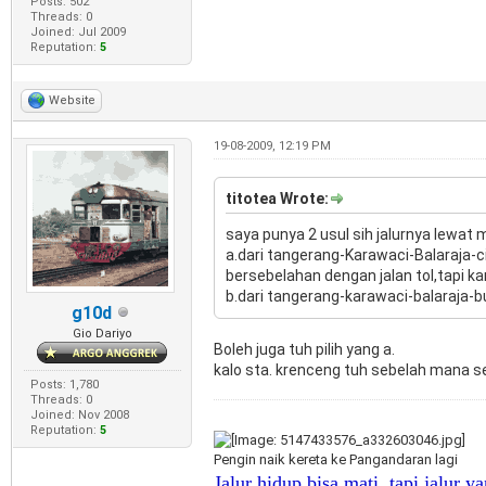
Posts: 502
Threads: 0
Joined: Jul 2009
Reputation:
5
Website
19-08-2009, 12:19 PM
titotea Wrote:
saya punya 2 usul sih jalurnya lewat 
a.dari tangerang-Karawaci-Balaraja-c
bersebelahan dengan jalan tol,tapi ka
b.dari tangerang-karawaci-balaraja-b
g10d
Gio Dariyo
Boleh juga tuh pilih yang a.
kalo sta. krenceng tuh sebelah mana s
Posts: 1,780
Threads: 0
Joined: Nov 2008
Reputation:
5
Pengin naik kereta ke Pangandaran lagi
Jalur hidup bisa mati, tapi jalur y