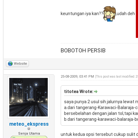
keuntungan iya kan??
,udah deh
BOBOTOH PERSIB
Website
25-08-2009, 03:41 PM
(This post was last modified: 
titotea Wrote:
saya punya 2 usul sih jalurnya lewat 
a.dari tangerang-Karawaci-Balaraja-c
bersebelahan dengan jalan tol,tapi ka
b.dari tangerang-karawaci-balaraja-b
meteo_ekspress
Senja Utama
untuk kedua opsi tersebut cukup sulit d