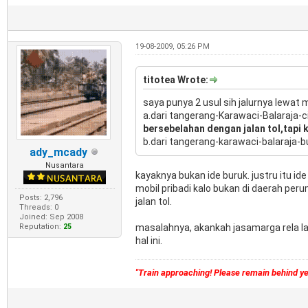
19-08-2009, 05:26 PM
titotea Wrote:
saya punya 2 usul sih jalurnya lewat 
a.dari tangerang-Karawaci-Balaraja-
bersebelahan dengan jalan tol,tapi 
b.dari tangerang-karawaci-balaraja-b
ady_mcady
Nusantara
kayaknya bukan ide buruk. justru itu i
mobil pribadi kalo bukan di daerah per
Posts: 2,796
jalan tol.
Threads: 0
Joined: Sep 2008
Reputation:
25
masalahnya, akankah jasamarga rela lah
hal ini.
"Train approaching! Please remain behind yel