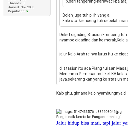
b.dari tangerang-karawaci-balara
Threads: 0
Joined: Nov 2008
Reputation:
5
Boleh juga tuh pilih yang a.
kalo sta. krenceng tuh sebelah ma
Deket cigading Stasiun krenceng tuh
nyampe cigading dan ke merak,Kalo an
jalur Kalo Arah relnya lurus itu ke c
di stasiun itu ada Plang tulisan Mas
Menerima Pemesanan tiket KA kelas Bi
jaya,sekarang kan yang ke stasiun 
Kalo gitu, gimana kalo nyambungnya di s
Pengin naik kereta ke Pangandaran lagi
Jalur hidup bisa mati, tapi jalur y