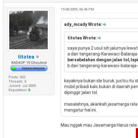
19-08-2009, 06:46 PM
ady_mcady Wrote:
titotea Wrote:
saya punya 2 usul sih jalurnya lewa
a.dari tangerang-Karawaci-Balaraja
titotea
bersebelahan dengan jalan tol,tapi
KADAOP 10 Ciheuleut
b.dari tangerang-karawaci-balaraja
Posts: 502
kayaknya bukan ide buruk. justru itu 
Threads: 0
Joined: Jul 2009
mobil pribadi kalo bukan di daerah p
Reputation:
5
dipinggir jalan tol.
masalahnya, akankah jasamarga rela la
mengatur hal ini.
Mau nggak mau Jasamarga Harus rela d