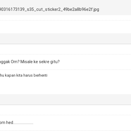
90316173139_s35_cut_sticker2_49be2a8b96e2f.jpg
 nggak Om? Misale ke sekre gitu?
hu kapan kita harus berhenti
.......................