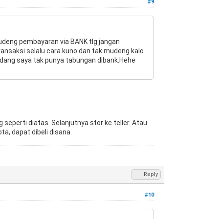
#9
mudeng pembayaran via BANK tlg jangan
ransaksi selalu cara kuno dan tak mudeng kalo
sedang saya tak punya tabungan dibank.Hehe
eperti diatas. Selanjutnya stor ke teller. Atau
ta, dapat dibeli disana.
Reply
#10