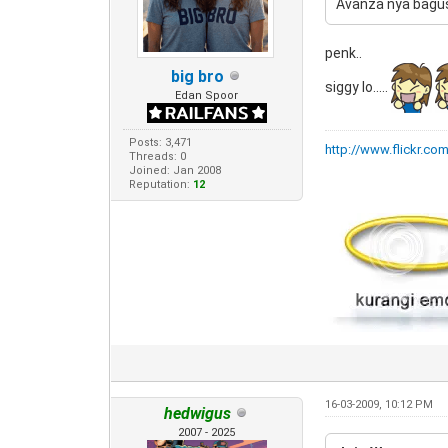
Avanza nya bagus om h
penk..
big bro
siggy lo.....
Edan Spoor
Posts: 3,471
http://www.flickr.co
Threads: 0
Joined: Jan 2008
Reputation:
12
16-03-2009, 10:12 PM
hedwigus
2007 - 2025