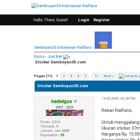
Hello There, Guest!
Login
Register
Semboyan35 Indonesian Railfans
›
Bursa
›
Jual Beli
Sticker Semboyan35.com
0 Vote(s) - 0 Average
1
2
3
4
5
Pages (11):
1
2
3
4
5
…
11
Next »
Sticker Semboyan35.com
13-03-2009, 05:28 PM
hedwigus
2007 - 2025
Rekan Railfans,
Untuk menggalang 
Posts: 2,014
Threads: 0
Ukuran sticker 37m
Joined: Jan 2008
Harganya Rp. 15.00
Reputation:
39
Harga sticker: Rp. 6