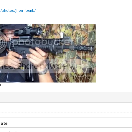
m/photos/jhon_ipenk/
AD
ote: