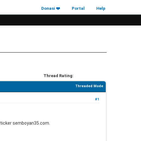
Donasi ❤️
Portal
Help
Thread Rating:
Threaded Mode
#1
 sticker semboyan35.com.