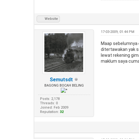
Website
17-03-2009, 01:44 PM
Maap sebelumnya om
ditertawakan yak s
lewat rekening gim
maklum saya cuma
Semutsdt
BAGONG BOCAH BELING
Posts: 2,178
Threads: 0
Joined: Feb 2009
Reputation:
32