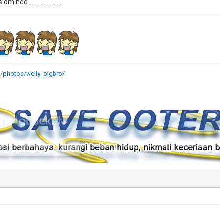
ed.......................
m/photos/welly_bigbro/