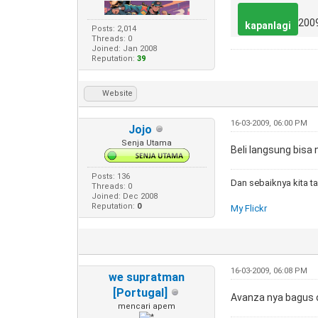
200
kapanlagi
Posts: 2,014
Threads: 0
Joined: Jan 2008
Reputation:
39
Website
16-03-2009, 06:00 PM
Jojo
Senja Utama
Beli langsung bisa
Posts: 136
Dan sebaiknya kita ta
Threads: 0
Joined: Dec 2008
Reputation:
0
My Flickr
16-03-2009, 06:08 PM
we supratman
[Portugal]
Avanza nya bagus om hed
mencari apem