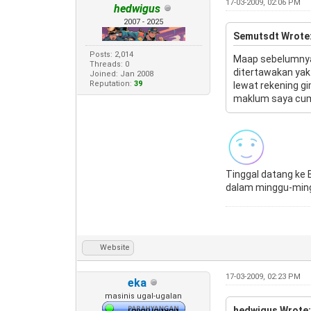
17-03-2009, 02:06 PM
hedwigus
2007 - 2025
Semutsdt Wrote
Posts: 2,014
Maap sebelumnya 
Threads: 0
ditertawakan yak
Joined: Jan 2008
Reputation:
39
lewat rekening g
maklum saya cum
Tinggal datang ke 
dalam minggu-minggu
Website
17-03-2009, 02:23 PM
eka
masinis ugal-ugalan
hedwigus Wrote