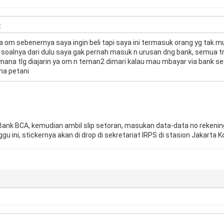
:
om sebenernya saya ingin beli tapi saya ini termasuk orang yg tak 
 soalnya dari dulu saya gak pernah masuk n urusan dng bank, semua t
imana tlg diajarin ya om n teman2 dimari kalau mau mbayar via bank 
a petani
Bank BCA, kemudian ambil slip setoran, masukan data-data no rekening s
 ini, stickernya akan di drop di sekretariat IRPS di stasion Jakarta Ko
: