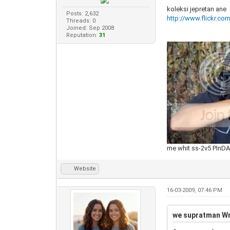
koleksi jepretan ane
Posts: 2,632
http://www.flickr.co
Threads: 0
Joined: Sep 2008
Reputation:
31
me whit ss-2v5 PInD
Website
16-03-2009, 07:46 PM
we supratman Wr