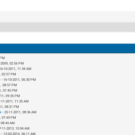
7 PM
-2009, 02:56 PM
16-10-2011, 11:34 AM
1, 02:57 PM
e
- 16-10-2011, 06:30 PM
1, 08:57 PM
1, 07:45 PM
011, 09:35 PM
3-11-2011, 11:35 AM
11, 08:21 PM
k
- 25-11-2011, 08:36 AM
1, 07:49 PM
, 08:44 AM
7-11-2013, 10:04 AM
e
- 12-03-2014, 06:11 AM