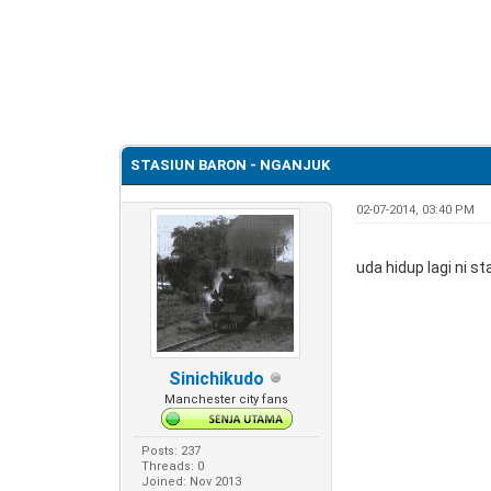
0 Vote(s) - 0 Average
1
2
3
4
5
STASIUN BARON - NGANJUK
02-07-2014, 03:40 PM
uda hidup lagi ni s
Sinichikudo
Manchester city fans
Posts: 237
Threads: 0
Joined: Nov 2013