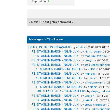
Reputation:
1
«
Next Oldest
|
Next Newest
»
Messages In This Thread
STASIUN BARON - NGANJUK
- by
chidzir
- 06-09-2009, 01:3
RE: STASIUN BARON - NGANJUK
- by
hilmi.irawan
- 06-09
RE: STASIUN BARON - NGANJUK
- by
madiunJAYA7052
- 
RE: STASIUN BARON - NGANJUK
- by
Joe_cn
- 16-10-201
RE: STASIUN BARON - NGANJUK
- by
stasiunkastephani
RE: STASIUN BARON - NGANJUK
- by
arif96
- 17-10-201
RE: STASIUN BARON - NGANJUK
- by
mdnboy
- 16-10-201
RE: STASIUN BARON - NGANJUK
- by
Joe_cn
- 17-10-2
RE: STASIUN BARON - NGANJUK
- by
sinyal_mekanik
- 2
RE: STASIUN BARON - NGANJUK
- by
chidzir
- 23-11-20
RE: STASIUN BARON - NGANJUK
- by
sinyal_mekani
RE: STASIUN BARON - NGANJUK
- by
Joe_cn
- 23-11-201
RE: STASIUN BARON - NGANJUK
- by
eri4nto
- 21-02-2012
RE: STASIUN BARON - NGANJUK
- by
brewok_express
- 0
RE: STASIUN BARON - NGANJUK
- by
stasiunkastephani