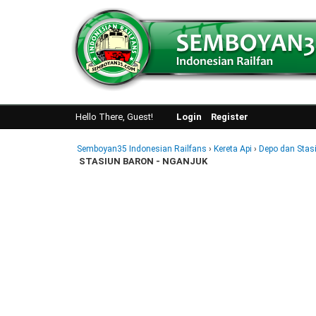
Hello There, Guest!
Login
Register
Semboyan35 Indonesian Railfans
›
Kereta Api
›
Depo dan Stas
STASIUN BARON - NGANJUK