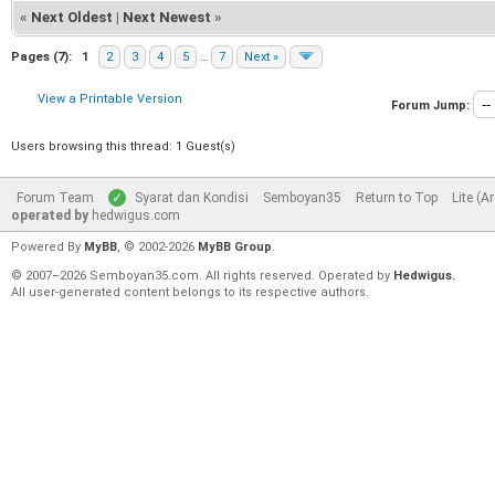
«
Next Oldest
|
Next Newest
»
Pages (7):
1
2
3
4
5
…
7
Next »
View a Printable Version
Forum Jump:
Users browsing this thread: 1 Guest(s)
Forum Team
Syarat dan Kondisi
Semboyan35
Return to Top
Lite (A
operated by
hedwigus.com
Powered By
MyBB
, © 2002-2026
MyBB Group
.
© 2007–2026 Semboyan35.com. All rights reserved. Operated by
Hedwigus.
All user-generated content belongs to its respective authors.