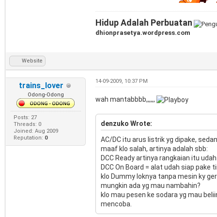
Hidup Adalah Perbuatan
dhionprasetya.wordpress.com
Website
14-09-2009, 10:37 PM
trains_lover
Odong-Odong
wah mantabbbb,,,,,,
Posts: 27
denzuko Wrote:
Threads: 0
Joined: Aug 2009
Reputation:
0
AC/DC itu arus listrik yg dipake, sed
maaf klo salah, artinya adalah sbb:
DCC Ready artinya rangkaian itu udah 
DCC On Board = alat udah siap pake ti
klo Dummy loknya tanpa mesin ky gerbo
mungkin ada yg mau nambahin?
klo mau pesen ke sodara yg mau beliin
mencoba.