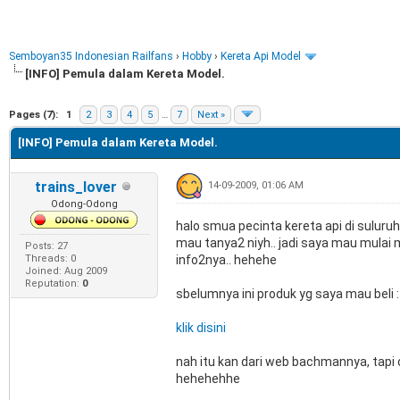
Semboyan35 Indonesian Railfans
›
Hobby
›
Kereta Api Model
[INFO] Pemula dalam Kereta Model.
e
Pages (7):
1
2
3
4
5
…
7
Next »
[INFO] Pemula dalam Kereta Model.
trains_lover
14-09-2009, 01:06 AM
Odong-Odong
halo smua pecinta kereta api di suluruh
mau tanya2 niyh.. jadi saya mau mulai m
Posts: 27
Threads: 0
info2nya.. hehehe
Joined: Aug 2009
Reputation:
0
sbelumnya ini produk yg saya mau beli :
klik disini
nah itu kan dari web bachmannya, tapi 
hehehehhe