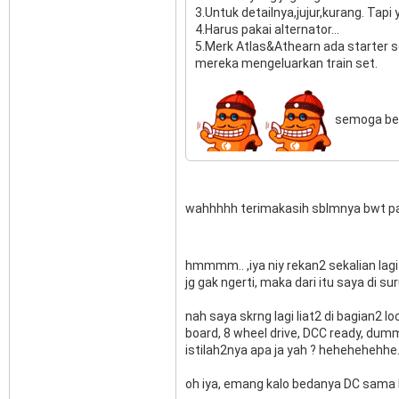
3.Untuk detailnya,jujur,kurang. Tapi
4.Harus pakai alternator...
5.Merk Atlas&Athearn ada starter s
mereka mengeluarkan train set.
semoga be
wahhhhh terimakasih sblmnya bwt p
hmmmm.. ,iya niy rekan2 sekalian lagi 
jg gak ngerti, maka dari itu saya di sur
nah saya skrng lagi liat2 di bagian2
board, 8 wheel drive, DCC ready, dum
istilah2nya apa ja yah ? hehehehehhe.
oh iya, emang kalo bedanya DC sama D