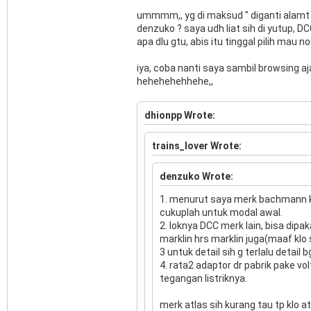
ummmm,, yg di maksud " diganti alamt l
denzuko ? saya udh liat sih di yutup, 
apa dlu gtu, abis itu tinggal pilih mau 
iya, coba nanti saya sambil browsing a
hehehehehhehe,,
dhionpp Wrote:
trains_lover Wrote:
denzuko Wrote:
1. menurut saya merk bachmann kl
cukuplah untuk modal awal.
2. loknya DCC merk lain, bisa dipak
marklin hrs marklin juga(maaf klo
3 untuk detail sih g terlalu detail b
4. rata2 adaptor dr pabrik pake vo
tegangan listriknya.
merk atlas sih kurang tau tp klo a