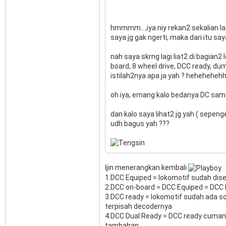
hmmmm.. ,iya niy rekan2 sekalian lag
saya jg gak ngerti, maka dari itu saya
nah saya skrng lagi liat2 di bagian
board, 8 wheel drive, DCC ready, d
istilah2nya apa ja yah ? hehehehehhe
oh iya, emang kalo bedanya DC sama
dan kalo saya lihat2 jg yah ( sepeng
udh bagus yah ???
Ijin menerangkan kembali
1.DCC Equiped = lokomotif sudah diser
2.DCC on-board = DCC Equiped = DCC
3.DCC ready = lokomotif sudah ada soc
terpisah decodernya
4.DCC Dual Ready = DCC ready cuman 
tambahan