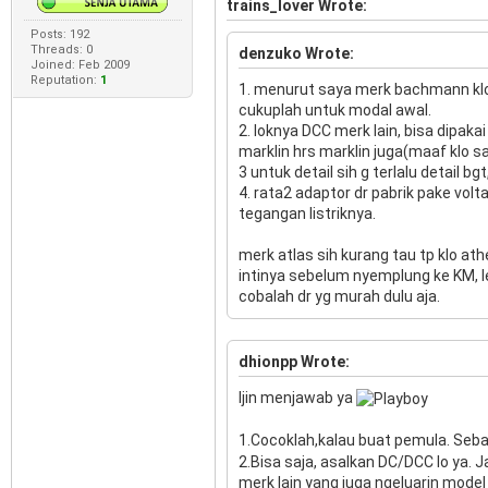
trains_lover Wrote:
Posts: 192
Threads: 0
denzuko Wrote:
Joined: Feb 2009
Reputation:
1
1. menurut saya merk bachmann klo 
cukuplah untuk modal awal.
2. loknya DCC merk lain, bisa dipakai
marklin hrs marklin juga(maaf klo s
3 untuk detail sih g terlalu detail bgt
4. rata2 adaptor dr pabrik pake volt
tegangan listriknya.
merk atlas sih kurang tau tp klo ath
intinya sebelum nyemplung ke KM, leb
cobalah dr yg murah dulu aja.
dhionpp Wrote:
Ijin menjawab ya
1.Cocoklah,kalau buat pemula. Seb
2.Bisa saja, asalkan DC/DCC lo ya. 
merk lain yang juga ngeluarin model