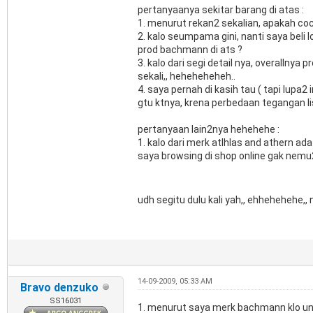
pertanyaanya sekitar barang di atas :
1. menurut rekan2 sekalian, apakah coc
2. kalo seumpama gini, nanti saya beli l
prod bachmann di ats ?
3. kalo dari segi detail nya, overallnya
sekali,, heheheheheh..
4. saya pernah di kasih tau ( tapi lupa2
gtu ktnya, krena perbedaan tegangan lis
pertanyaan lain2nya hehehehe :
1. kalo dari merk atlhlas and athern a
saya browsing di shop online gak nemu
udh segitu dulu kali yah,, ehhehehehe,, 
14-09-2009, 05:33 AM
Bravo denzuko
SS16031
1. menurut saya merk bachmann klo unt