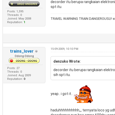
decorder itu berupa rangkaian elektron
spt itu.
Posts: 1,595
Threads: 0
TRAVEL WARNING TRAIN DANGEROUSLY ex
Joined: May 2008
Reputation:
1
15-09-2009, 10:10 PM
trains_lover
Odong-Odong
denzuko Wrote:
Posts: 27
decorder itu berupa rangkaian elektr
Threads: 0
sih spt itu.
Joined: Aug 2009
Reputation:
0
yeap.. i got it..
haduhhhhhhhhhh,,, ternyata loco yg ud