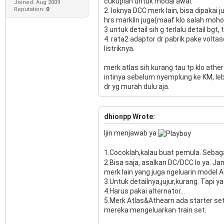
cukuplah untuk modal awal.
Joined: Aug 2009
Reputation:
0
2. loknya DCC merk lain, bisa dipakai 
hrs marklin juga(maaf klo salah moho
3 untuk detail sih g terlalu detail bgt, 
4. rata2 adaptor dr pabrik pake volta
listriknya.
merk atlas sih kurang tau tp klo athe
intinya sebelum nyemplung ke KM, lebi
dr yg murah dulu aja.
dhionpp Wrote:
Ijin menjawab ya
1.Cocoklah,kalau buat pemula. Sebag
2.Bisa saja, asalkan DC/DCC lo ya. Ja
merk lain yang juga ngeluarin model A
3.Untuk detailnya,jujur,kurang. Tapi y
4.Harus pakai alternator...
5.Merk Atlas&Athearn ada starter se
mereka mengeluarkan train set.