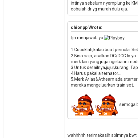
intinya sebelum nyemplung ke KM, l
cobalah dr yg murah dulu aja.
dhionpp Wrote:
Ijin menjawab ya
1.Cocoklah,kalau buat pemula. Se
2.Bisa saja, asalkan DC/DCC lo ya.
merk lain yang juga ngeluarin mod
3.Untuk detailnya,jujur,kurang. Ta
4.Harus pakai alternator...
5.Merk Atlas&Athearn ada starter
mereka mengeluarkan train set.
semoga b
wahhhhh terimakasih sblmnya bwt 