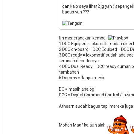
dan kalo saya lihat2 jg yah ( sepengel
bagus yah ???
Ijin menerangkan kembali
1.DCC Equiped = lokomotif sudah diserta
2.DCC on-board = DCC Equiped = DCC D
3.DCC ready = lokomotif sudah ada socke
terpisah decodernya
4.DCC Dual Ready = DCC ready cuman be
tambahan
5.Dummy = tanpa mesin
DC = masih analog
DCC = Digital Command Control / lazimn
Athearn sudah bagus tapi mereka juga 
Mohon Maaf kalau salah