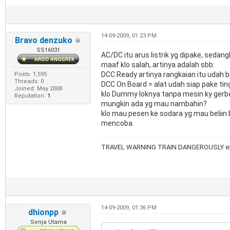
14-09-2009, 01:23 PM
Bravo denzuko
SS16031
AC/DC itu arus listrik yg dipake, sedan
maaf klo salah, artinya adalah sbb:
DCC Ready artinya rangkaian itu udah b
Posts: 1,595
Threads: 0
DCC On Board = alat udah siap pake ting
Joined: May 2008
klo Dummy loknya tanpa mesin ky gerbon
Reputation:
1
mungkin ada yg mau nambahin?
klo mau pesen ke sodara yg mau beliin 
mencoba.
TRAVEL WARNING TRAIN DANGEROUSLY ex
14-09-2009, 01:36 PM
dhionpp
Senja Utama