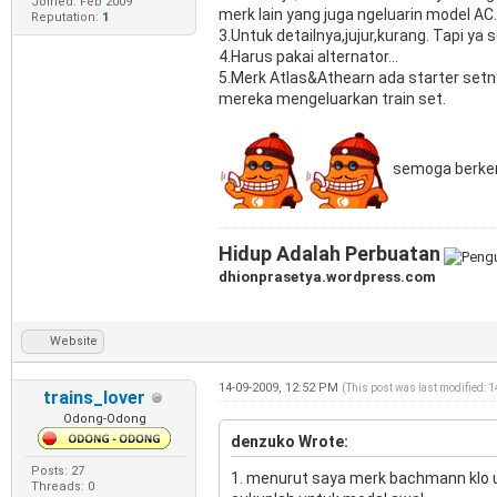
Joined: Feb 2009
merk lain yang juga ngeluarin model AC.
Reputation:
1
3.Untuk detailnya,jujur,kurang. Tapi ya
4.Harus pakai alternator...
5.Merk Atlas&Athearn ada starter setn
mereka mengeluarkan train set.
semoga berke
Hidup Adalah Perbuatan
dhionprasetya.wordpress.com
Website
14-09-2009, 12:52 PM
(This post was last modified: 
trains_lover
Odong-Odong
denzuko Wrote:
Posts: 27
1. menurut saya merk bachmann klo u
Threads: 0