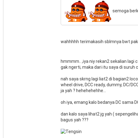
semoga ber
wahhhhh terimakasih sblmnya bwt pak
hmmmm.. ,iya niy rekan2 sekalian lagi ca
gak ngerti, maka dari itu saya di suruh c
nah saya skrng lagi liat2 di bagian2 l
wheel drive, DCC ready, dummy, DC/DCC
ja yah ? hehehehehhe...
oh iya, emang kalo bedanya DC sama DC
dan kalo saya lihat2 jg yah ( sepengelih
bagus yah ???