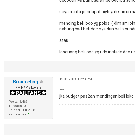
decodernya pun bsa smpe 600rbu send
saya minta pendapat niyh yah sama ma
mending beli loco yg polos, ( dlm arti 
nabung bwt beli dcc nya dan beli soun
atau
langusng beli loco yg udh include dcc+
15-09-2009, 10:23 PM
Bravo eling
KM1-KM2 Lovers
^^^
jka budget pas2an mendingan beli loko 
Posts: 6,463
Threads: 0
Joined: Jul 2008
Reputation:
1