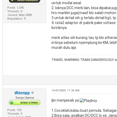
untuk modal awal.
2. loknya DCC merk lain, bisa dipakai ju
Posts: 1,595
Threads: 0
hrs marklin juga(maaf klo salah mohon 
Joined: May 2008
3 untuk detail sih g terlalu detail bgt, tp
Reputation:
1
4. rata2 adaptor dr pabrik pake voltase
listriknya.
merk atlas sih kurang tau tp klo athera
intinya sebelum nyemplung ke KM, lebih 
murah dulu aja.
TRAVEL WARNING TRAIN DANGEROUSLY ex
14-09-2009, 11:34 AM
dhionpp
Senja Utama
Ijin menjawab ya
1.Cocoklah,kalau buat pemula. Sebaga
Posts: 192
Threads: 0
2.Bisa saja, asalkan DC/DCC lo ya. Jang