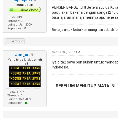
Bumi Geulis
PENGEN BANGET..!!!!! Setelah Lulus Kuli
pasti akan bekerja dengan sangat2 tulus
bisa jajaran manajemennya aja..hehe se
Posts: 249
Threads: 0
Joined: Jan 2009
Reputation:
0
Bekerja untuk kebaikan orang lain adalah i
Website
07-10-2009, 06:57 AM
Joe_cn
Yang terbaik tak pernah
Iya cita2 saya pun bukan untuk mendap
mati
Indonesia.
SEBELUM MENUTUP MATA INI I
Posts: 6,717
Threads: 0
Joined: Oct 2009
Reputation:
46