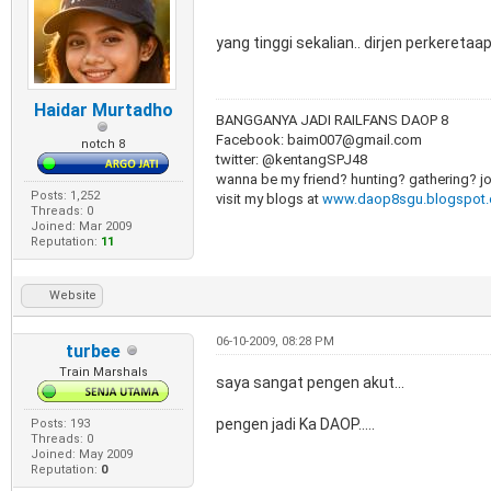
yang tinggi sekalian.. dirjen perkeretaa
Haidar Murtadho
BANGGANYA JADI RAILFANS DAOP 8
Facebook: baim007@gmail.com
notch 8
twitter: @kentangSPJ48
wanna be my friend? hunting? gathering? j
Posts: 1,252
visit my blogs at
www.daop8sgu.blogspot
Threads: 0
Joined: Mar 2009
Reputation:
11
Website
06-10-2009, 08:28 PM
turbee
Train Marshals
saya sangat pengen akut...
pengen jadi Ka DAOP.....
Posts: 193
Threads: 0
Joined: May 2009
Reputation:
0