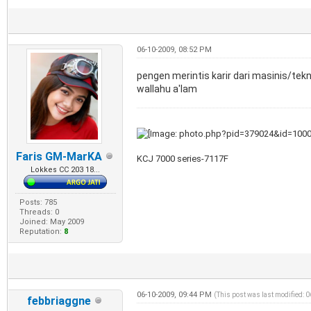
06-10-2009, 08:52 PM
pengen merintis karir dari masinis/tekn
wallahu a'lam
Faris GM-MarKA
KCJ 7000 series-7117F
Lokkes CC 203 18...
Posts: 785
Threads: 0
Joined: May 2009
Reputation:
8
06-10-2009, 09:44 PM
(This post was last modified: 
febbriaggne