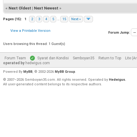
«
Next Oldest
|
Next Newest
»
Pages (15):
1
2
3
4
5
…
15
Next »
View a Printable Version
Forum Jump:
Users browsing this thread: 1 Guest(s)
Forum Team
Syarat dan Kondisi
Semboyan35
Return to Top
Lite (A
operated by
hedwigus.com
Powered By
MyBB
, © 2002-2026
MyBB Group
.
© 2007–2026 Semboyan35.com. All rights reserved. Operated by
Hedwigus.
All user-generated content belongs to its respective authors.