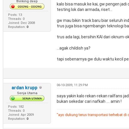
thinking deep
kalo bisa masuk ke kai, gw pengen jadi
testing lok dan armada, riset...
Posts: 13
Threads: 0
gw mau bikin track baru biar seluruh in
Joined: Dec 2008
trus juga bisa ngembangin teknologi baru
Reputation:
0
trus ada lagi, bersihin KAI dari oknum-
...agak childish ya?
tapi sebenarnya gw dulu waktu kecil pe
06-10-2009, 11:29 PM
ardan krupp
Senja Utama
saya yakin kalo rekan-rekan railfans ja
bukan sekedar cari nafkah .... amin !
Posts: 182
Threads: 0
"ayo dukung terus transportasi terhebat di 
Joined: Apr 2009
Reputation:
0