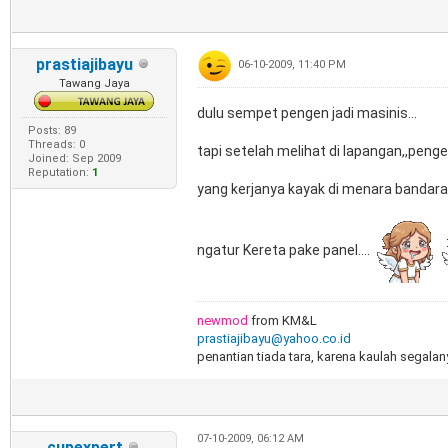
prastiajibayu
06-10-2009, 11:40 PM
Tawang Jaya
dulu sempet pengen jadi masinis...
Posts: 89
Threads: 0
tapi setelah melihat di lapangan,,penge
Joined: Sep 2009
Reputation:
1
yang kerjanya kayak di menara bandara 
ngatur Kereta pake panel....
newmod
from KM&L
prastiajibayu@yahoo.co.id
penantian tiada tara, karena kaulah segalany
07-10-2009, 06:12 AM
cupexpert