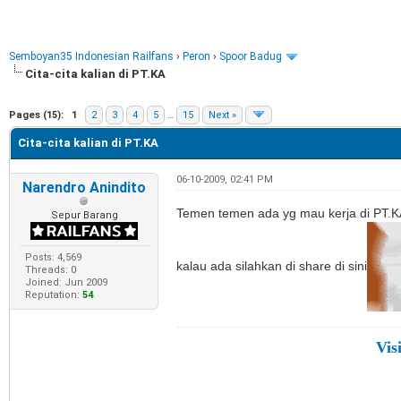
Semboyan35 Indonesian Railfans
›
Peron
›
Spoor Badug
Cita-cita kalian di PT.KA
e
Pages (15):
1
2
3
4
5
…
15
Next »
Cita-cita kalian di PT.KA
06-10-2009, 02:41 PM
Narendro Anindito
Temen temen ada yg mau kerja di PT.
Sepur Barang
Posts: 4,569
kalau ada silahkan di share di sini
Threads: 0
Joined: Jun 2009
Reputation:
54
Vis