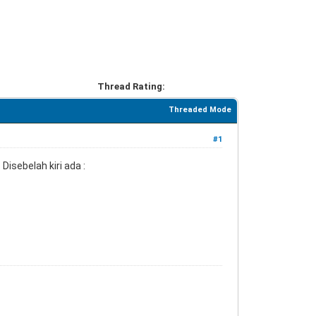
Thread Rating:
Threaded Mode
#1
Disebelah kiri ada :