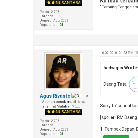
Ku mau terbang
"Terbang Tenggelam
Posts: 2,798
Threads: 0
Joined: Aug 2009
Reputation:
25
16-02-2010, 04:23 PM
(T
hedwigus Wrote
Daeng Tata
Agus Riyanto
Apakah besok masih bisa
Sorry ta' sundul lage
melihat Matahari ? ..........
[spoiler=RM Daeng
Posts: 2,798
Threads: 0
1. Tampak Depan. Da
Joined: Aug 2009
Reputation:
25