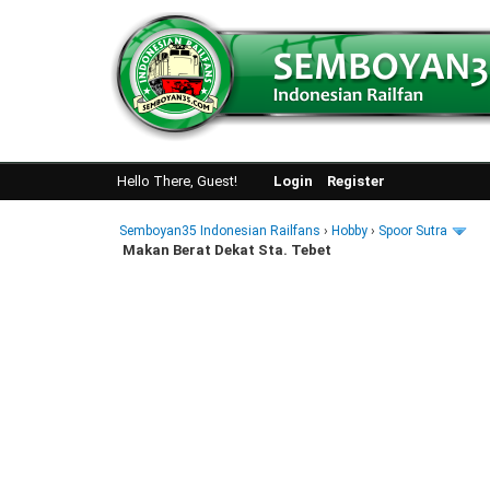
Hello There, Guest!
Login
Register
Semboyan35 Indonesian Railfans
›
Hobby
›
Spoor Sutra
Makan Berat Dekat Sta. Tebet