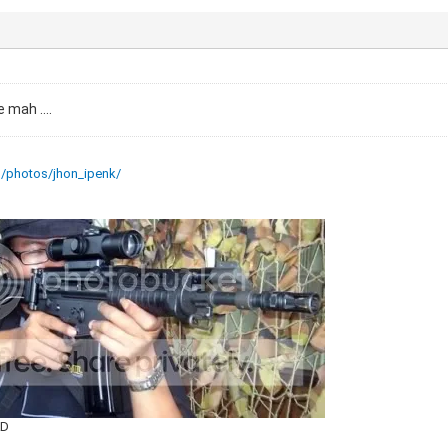
 mah ....
m/photos/jhon_ipenk/
AD