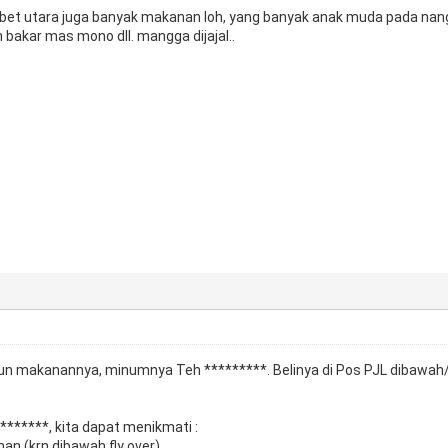
bet utara juga banyak makanan loh, yang banyak anak muda pada nang
 bakar mas mono dll. mangga dijajal..
un makanannya, minumnya Teh *********. Belinya di Pos PJL dibawah/ko
******, kita dapat menikmati :
an (krn dibawah fly over)