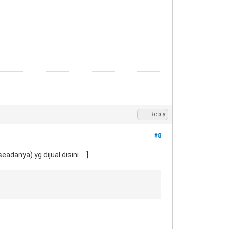
Reply
#8
anya) yg dijual disini ....]