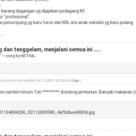
k
 barang dagangan yg dijajakan pedagang K5
r "profesional"
 penumpang yg baru turun dari KRL ato anak sekolah yg baru pulang
...
 dan tenggelam, menjalani semua ini .....
" ~ song by NETRAL
his post was last modified: 04-11-2009, 10:30 AM by
Gege
.)
ini sambil minum Teh ******** di kolong jembatan. Banyak makanan (sead
91104084206_02112009588_4af0dbee6883d.jpg