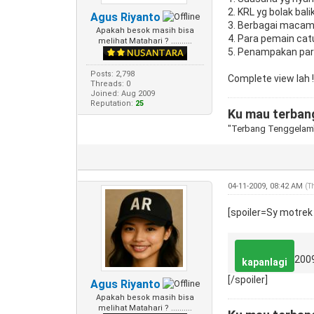
2. KRL yg bolak bali
Agus Riyanto
3. Berbagai macam
Apakah besok masih bisa
4. Para pemain catu
melihat Matahari ? ..........
5. Penampakan para
Posts: 2,798
Complete view lah ! .
Threads: 0
Joined: Aug 2009
Reputation:
25
Ku mau terbang
"Terbang Tenggelam
04-11-2009, 08:42 AM
(T
[spoiler=Sy motrek 
200
kapanlagi
[/spoiler]
Agus Riyanto
Apakah besok masih bisa
melihat Matahari ? ..........