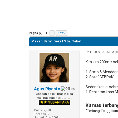
0 Vote(s) - 0 Average
1
2
3
4
5
Pages (2):
1
2
Next »
Makan Berat Dekat Sta. Tebet
02-11-2009, 04:25 PM
(T
Kira kira 200mtr se
1. Sroto & Mendoan
2. Soto "GEBRAK"
Sedangkan di sebr
Agus Riyanto
1. Restoran khas M
Apakah besok masih bisa
melihat Matahari ? ..........
Ku mau terbang
Posts: 2,798
"Terbang Tenggelam
Threads: 0
Joined: Aug 2009