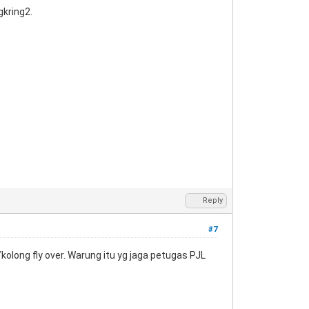
kring2.
Reply
#7
long fly over. Warung itu yg jaga petugas PJL