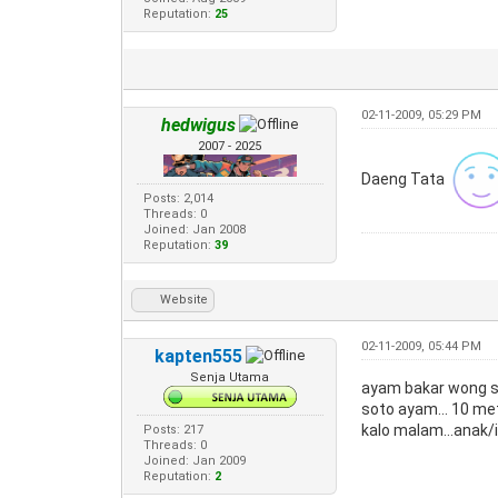
Reputation:
25
02-11-2009, 05:29 PM
hedwigus
2007 - 2025
Daeng Tata
Posts: 2,014
Threads: 0
Joined: Jan 2008
Reputation:
39
Website
02-11-2009, 05:44 PM
kapten555
Senja Utama
ayam bakar wong so
soto ayam... 10 me
kalo malam...anak/i
Posts: 217
Threads: 0
Joined: Jan 2009
Reputation:
2