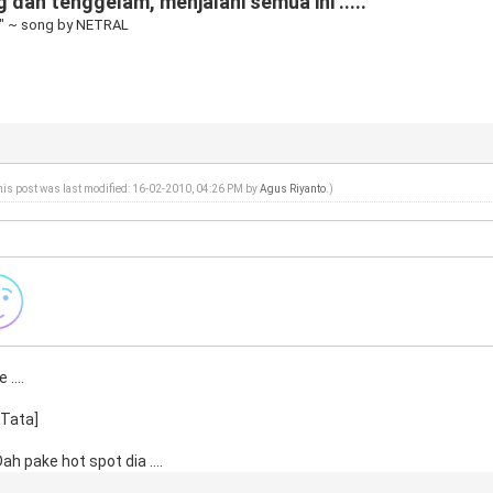
 dan tenggelam, menjalani semua ini .....
" ~ song by NETRAL
his post was last modified: 16-02-2010, 04:26 PM by
Agus Riyanto
.)
:
 ....
 Tata]
h pake hot spot dia ....