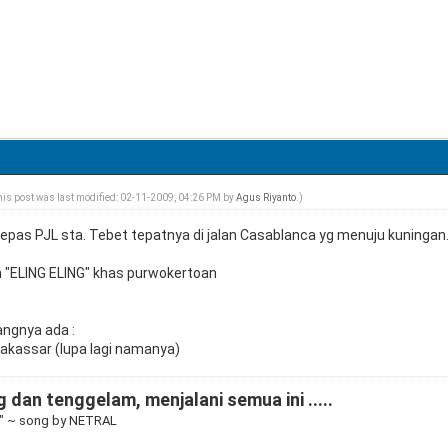
his post was last modified: 02-11-2009, 04:26 PM by
Agus Riyanto
.)
lepas PJL sta. Tebet tepatnya di jalan Casablanca yg menuju kuningan. 
 "ELING ELING" khas purwokertoan
angnya ada :
akassar (lupa lagi namanya)
 dan tenggelam, menjalani semua ini .....
" ~ song by NETRAL