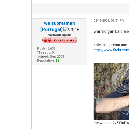
02-11-2009, 06:31 PM
we supratman
[Portugal]
warmo gan kalo ane
mencari apem
koleksi jepretan ane
Posts: 2,632
http://www.flickr.co
Threads: 0
Joined: Sep 2008
Reputation:
31
me whit ss-2v5 PInD