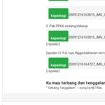
20091216163815_IMG_
kapanlagi
5. Pak PPKA sedang bekerja
20091216163815_IMG_
kapanlagi
[/spoiler]
[spoiler=3. PJL nya. Ngga kelihatan rel n
20091216164727_IMG_
kapanlagi
[/spoiler]
Ku mau terbang dan tenggelam, 
"Terbang Tenggelam" ~ song by NETRAL