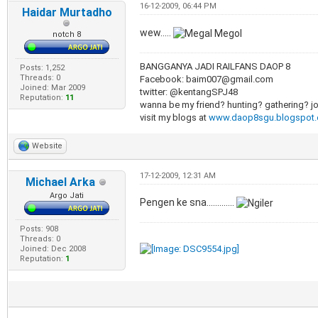
16-12-2009, 06:44 PM
Haidar Murtadho
wew.....
notch 8
BANGGANYA JADI RAILFANS DAOP 8
Posts: 1,252
Threads: 0
Facebook: baim007@gmail.com
Joined: Mar 2009
twitter: @kentangSPJ48
Reputation:
11
wanna be my friend? hunting? gathering? j
visit my blogs at
www.daop8sgu.blogspot
Website
17-12-2009, 12:31 AM
Michael Arka
Argo Jati
Pengen ke sna.............
Posts: 908
Threads: 0
Joined: Dec 2008
Reputation:
1