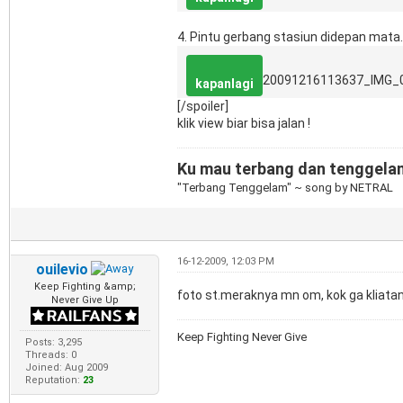
4. Pintu gerbang stasiun didepan mata
20091216113637_IMG_
kapanlagi
[/spoiler]
klik view biar bisa jalan !
Ku mau terbang dan tenggelam, 
"Terbang Tenggelam" ~ song by NETRAL
16-12-2009, 12:03 PM
ouilevio
Keep Fighting &amp;
foto st.meraknya mn om, kok ga kliata
Never Give Up
Keep Fighting Never Give
Posts: 3,295
Threads: 0
Joined: Aug 2009
Reputation:
23