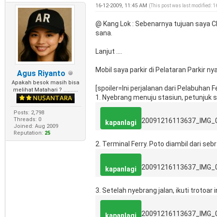
16-12-2009, 11:45 AM
(This post was last modified: 
@ Kang Lok : Sebenarnya tujuan saya CI
sana.
Lanjut ....
Mobil saya parkir di Pelataran Parkir ny
Agus Riyanto
Apakah besok masih bisa
[spoiler=Ini perjalanan dari Pelabuhan Fer
melihat Matahari ? ..........
1. Nyebrang menuju stasiun, petunjuk su
Posts: 2,798
Threads: 0
20091216113637_IMG_
kapanlagi
Joined: Aug 2009
Reputation:
25
2. Terminal Ferry. Poto diambil dari s
20091216113637_IMG_
kapanlagi
3. Setelah nyebrang jalan, ikuti trotoar i
20091216113637_IMG_
kapanlagi