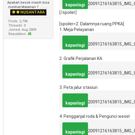
Apakah besok masih bisa
20091216163815_IMG_
kapanlagi
melihat Matahari ? ..........
[/spoiler]
Posts: 2,798
[spoiler=2. Dalamnya ruang PPKA]
Threads: 0
1. Meja Pelayanan
Joined: Aug 2009
Reputation:
25
20091216163815_IMG_
kapanlagi
2. Grafik Perjalanan KA
20091216163815_IMG_
kapanlagi
3. Peta jalur stasiun
20091216163815_IMG_
kapanlagi
4. Pengganjal roda & Pengunci wesel
20091216163815_IMG_
kapanlagi