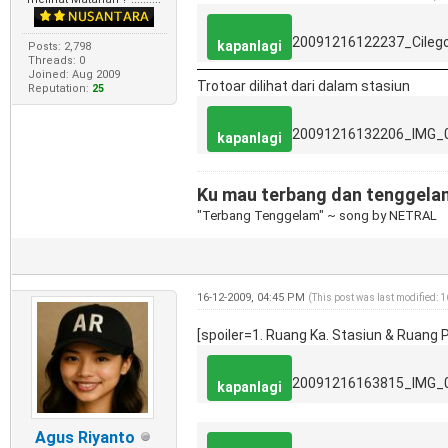
20091216122237_Cilego
kapanlagi
Posts: 2,798
Threads: 0
Joined: Aug 2009
Trotoar dilihat dari dalam stasiun
Reputation:
25
20091216132206_IMG_
kapanlagi
Ku mau terbang dan tenggelam, 
"Terbang Tenggelam" ~ song by NETRAL
16-12-2009, 04:45 PM
(This post was last modified: 
[spoiler=1. Ruang Ka. Stasiun & Ruang
20091216163815_IMG_
kapanlagi
Agus Riyanto