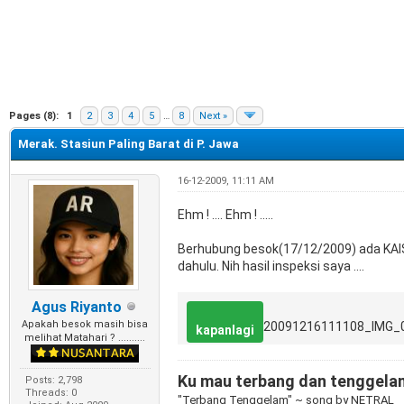
e
Pages (8):
1
2
3
4
5
…
8
Next »
Merak. Stasiun Paling Barat di P. Jawa
16-12-2009, 11:11 AM
Ehm ! .... Ehm ! .....
Berhubung besok(17/12/2009) ada KAI
dahulu. Nih hasil inspeksi saya ....
Agus Riyanto
Apakah besok masih bisa
20091216111108_IMG_
kapanlagi
melihat Matahari ? ..........
Ku mau terbang dan tenggelam, 
Posts: 2,798
Threads: 0
"Terbang Tenggelam" ~ song by NETRAL