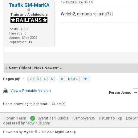
17-12-2009, 06:35 AM
Taufik GM-MarKA
Weleh2, dimana rel'a itu???
Train and Architecture
Posts: 3,691
Threads: 0
Joined: May 2009
Reputation:
17
«
Next Oldest
|
Next Newest
»
Pages (8):
1
2
3
4
5
…
8
Next »
View a Printable Version
Forum Jump:
Users browsing this thread: 1 Guest(s)
Forum Team
Syarat dan Kondisi
Semboyan35
Return to Top
Lite (A
operated by
hedwigus.com
Powered By
MyBB
, © 2002-2026
MyBB Group
.