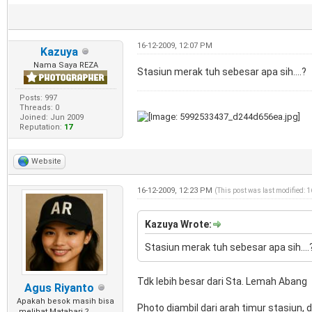
16-12-2009, 12:07 PM
Kazuya
Nama Saya REZA
Stasiun merak tuh sebesar apa sih....?
Posts: 997
Threads: 0
Joined: Jun 2009
Reputation:
17
Website
16-12-2009, 12:23 PM
(This post was last modified: 
Kazuya Wrote:
Stasiun merak tuh sebesar apa sih....
Tdk lebih besar dari Sta. Lemah Abang
Agus Riyanto
Apakah besok masih bisa
Photo diambil dari arah timur stasiu
melihat Matahari ? ..........