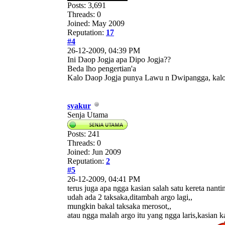
Posts: 3,691
Threads: 0
Joined: May 2009
Reputation:
17
#4
26-12-2009, 04:39 PM
Ini Daop Jogja apa Dipo Jogja??
Beda lho pengertian'a
Kalo Daop Jogja punya Lawu n Dwipangga, kalo
syakur
Senja Utama
Posts: 241
Threads: 0
Joined: Jun 2009
Reputation:
2
#5
26-12-2009, 04:41 PM
terus juga apa ngga kasian salah satu kereta nanti
udah ada 2 taksaka,ditambah argo lagi,,
mungkin bakal taksaka merosot,,
atau ngga malah argo itu yang ngga laris,kasian 