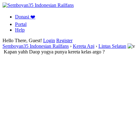
Donasi ❤️
Portal
Help
Hello There, Guest!
Login
Register
Semboyan35 Indonesian Railfans
›
Kereta Api
›
Lintas Selatan
Kapan yahh Daop yogya punya kereta kelas argo ?