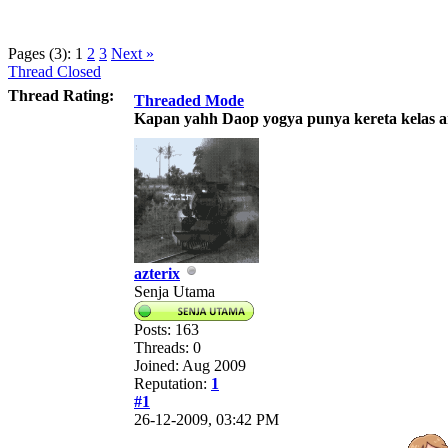
Pages (3):
1
2
3
Next »
Thread Closed
Thread Rating:
Threaded Mode
Kapan yahh Daop yogya punya kereta kelas a
azterix
Senja Utama
Posts: 163
Threads: 0
Joined: Aug 2009
Reputation:
1
#1
26-12-2009, 03:42 PM