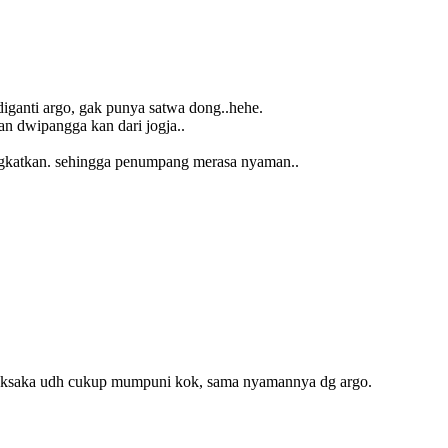
 diganti argo, gak punya satwa dong..hehe.
n dwipangga kan dari jogja..
tingkatkan. sehingga penumpang merasa nyaman..
taksaka udh cukup mumpuni kok, sama nyamannya dg argo.