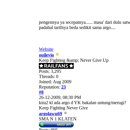
pengennya ya secepatnya...... masa' dari dulu satwa
padahal tarifnya beda sedikit sama argo....
Website
ouilevio
Keep Fighting &amp; Never Give Up
Posts: 3,295
Threads: 0
Joined: Aug 2009
Reputation:
23
#8
26-12-2009, 08:30 PM
kira2 kl ada argo d YK bakalan untung/merugi?
Keep Fighting Never Give
argolawu69
SMA N 1 KLATEN
Posts: 995