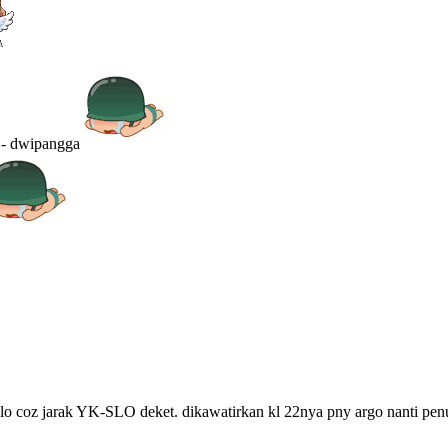
u - dwipangga
olo coz jarak YK-SLO deket. dikawatirkan kl 22nya pny argo nanti pe