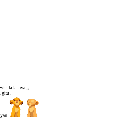
isi kelasnya ,,
gitu ,,
mayan