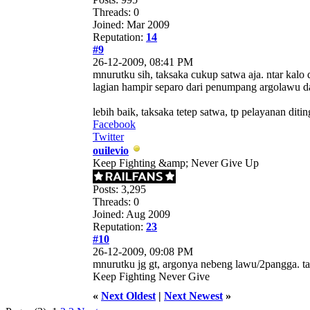
Threads: 0
Joined: Mar 2009
Reputation:
14
#9
26-12-2009, 08:41 PM
mnurutku sih, taksaka cukup satwa aja. ntar kalo
lagian hampir separo dari penumpang argolawu da
lebih baik, taksaka tetep satwa, tp pelayanan di
Facebook
Twitter
ouilevio
Keep Fighting &amp; Never Give Up
Posts: 3,295
Threads: 0
Joined: Aug 2009
Reputation:
23
#10
26-12-2009, 09:08 PM
mnurutku jg gt, argonya nebeng lawu/2pangga. 
Keep Fighting Never Give
«
Next Oldest
|
Next Newest
»