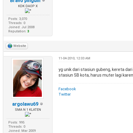
Bravo pinguin
KDK DAOP X
Posts: 3,070
Threads: 0
Joined: Jul 2008
Reputation:
3
Website
11-04-2010, 12:03 AM
yg unik dari stasiun gubeng, kereta dari
stasiun SB kota, harus muter lagi kare
Facebook
Twitter
argolawu69
SMA N 1 KLATEN
Posts: 995
Threads: 0
Joined: Mar 2009