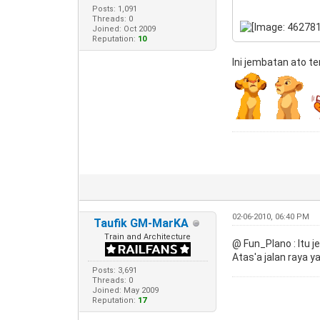
Posts: 1,091
Threads: 0
Joined: Oct 2009
Reputation:
10
Ini jembatan ato t
02-06-2010, 06:40 PM
Taufik GM-MarKA
Train and Architecture
@ Fun_Plano : Itu
Atas'a jalan raya
Posts: 3,691
Threads: 0
Joined: May 2009
Reputation:
17