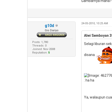
Gambarnya mana? K
24-05-2010, 10:25 AM
g10d
Gio Dariyo
Alwi Semboyan 3
Posts: 1,780
Selagi liburan s
Threads: 0
Joined: Nov 2008
Reputation:
5
disana.
: ha ha
Ya, walaupun cua