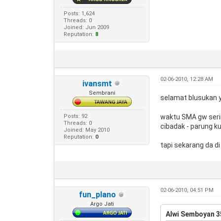
Posts: 1,624
Threads: 0
Joined: Jun 2009
Reputation:
8
02-06-2010, 12:28 AM
ivansmt
Sembrani
selamat blusukan y
waktu SMA gw sering
Posts: 92
Threads: 0
cibadak - parung ku
Joined: May 2010
Reputation:
0
tapi sekarang da d
02-06-2010, 04:51 PM
fun_plano
Argo Jati
Alwi Semboyan 3