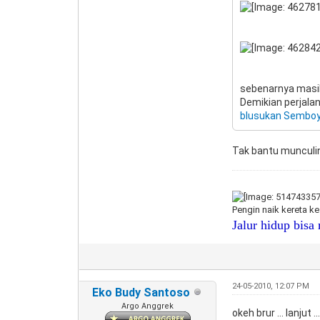
sebenarnya masih 
Demikian perjalan
blusukan Sembo
Tak bantu munculin
Pengin naik kereta k
Jalur hidup bisa 
24-05-2010, 12:07 PM
Eko Budy Santoso
Argo Anggrek
okeh brur ... lanjut 