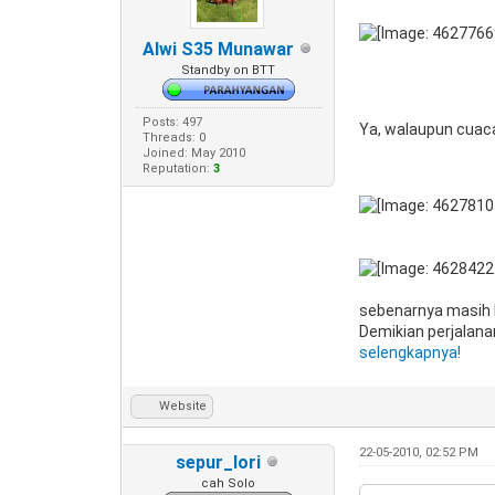
Alwi S35 Munawar
Standby on BTT
Posts: 497
Ya, walaupun cuac
Threads: 0
Joined: May 2010
Reputation:
3
sebenarnya masih ba
Demikian perjalanan
selengkapnya!
Website
22-05-2010, 02:52 PM
sepur_lori
cah Solo