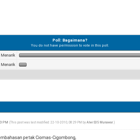
Poll: Bagaimana?
You do not have permission to vote in this poll.
Menarik
 Menarik
:43 PM
(This post was last modified: 22-10-2010, 08:29 PM by
Alwi S35 Munawar
.)
pembahasan petak Ciomas-Cigombong,