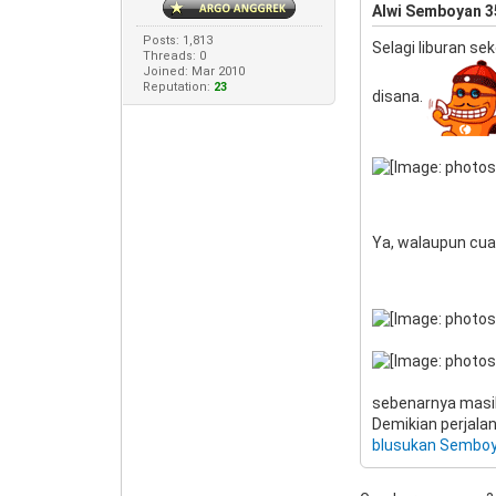
Alwi Semboyan 3
Posts: 1,813
Selagi liburan s
Threads: 0
Joined: Mar 2010
Reputation:
23
disana.
Ya, walaupun cua
sebenarnya masih 
Demikian perjalan
blusukan Sembo