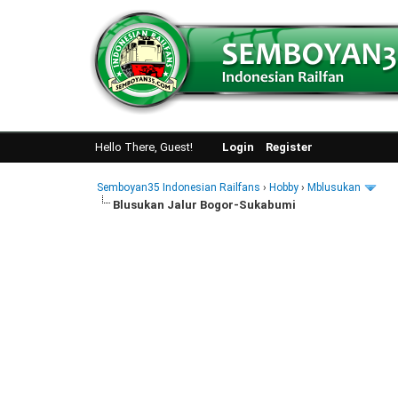
Hello There, Guest!
Login
Register
Semboyan35 Indonesian Railfans
›
Hobby
›
Mblusukan
Blusukan Jalur Bogor-Sukabumi