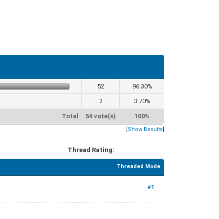
52
96.30%
2
3.70%
Total
54 vote(s)
100%
[
Show Results
]
Thread Rating:
Threaded Mode
#1