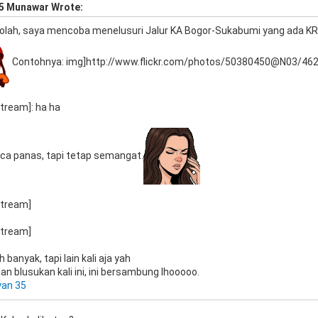
5 Munawar Wrote:
ekolah, saya mencoba menelusuri Jalur KA Bogor-Sukabumi yang ada KR
Contohnya: img]http://www.flickr.com/photos/50380450@N03/46
: ha ha
ca panas, tapi tetap semangat.
banyak, tapi lain kali aja yah
an blusukan kali ini, ini bersambung lhooooo.
yan 35