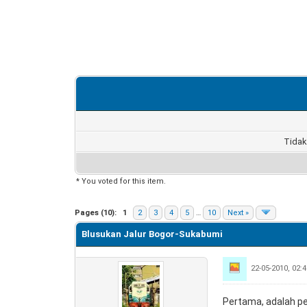
Tidak
* You voted for this item.
0 Vote(s) - 0 Average
1
2
3
4
5
Pages (10):
1
2
3
4
5
…
10
Next »
Blusukan Jalur Bogor-Sukabumi
22-05-2010, 02
Pertama, adalah 