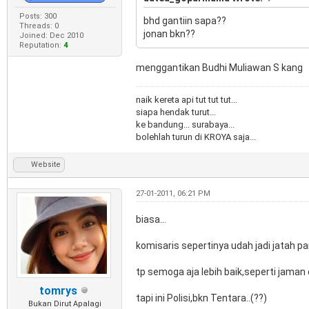
Posts: 300
bhd gantiin sapa??
Threads: 0
jonan bkn??
Joined: Dec 2010
Reputation:
4
menggantikan Budhi Muliawan S kang
naik kereta api tut tut tut...
siapa hendak turut...
ke bandung... surabaya...
bolehlah turun di KROYA saja...
Website
27-01-2011, 06:21 PM
biasa...
komisaris sepertinya udah jadi jatah p
tp semoga aja lebih baik,seperti jaman 
tomrys
tapi ini Polisi,bkn Tentara..(??)
Bukan Dirut Apalagi