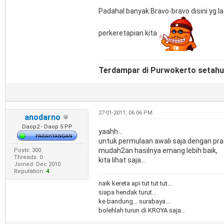
Padahal banyak Bravo-bravo disini yg la
perkeretapian kita
Terdampar di Purwokerto setahun
27-01-2011, 06:06 PM
anodarno
Daop2 - Daop 5 PP
yaahh...
untuk permulaan awali saja dengan pra
mudah2an hasilnya emang lebih baik,
Posts: 300
Threads: 0
kita lihat saja...
Joined: Dec 2010
Reputation:
4
naik kereta api tut tut tut...
siapa hendak turut...
ke bandung... surabaya...
bolehlah turun di KROYA saja...