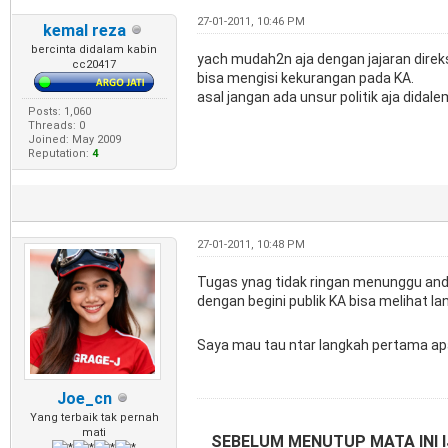
27-01-2011, 10:46 PM
kemal reza
bercinta didalam kabin
yach mudah2n aja dengan jajaran direksi
cc20417
bisa mengisi kekurangan pada KA.
asal jangan ada unsur politik aja didale
Posts: 1,060
Threads: 0
Joined: May 2009
Reputation:
4
27-01-2011, 10:48 PM
Tugas ynag tidak ringan menunggu and
dengan begini publik KA bisa melihat la
Saya mau tau ntar langkah pertama ap
Joe_cn
Yang terbaik tak pernah
mati
SEBELUM MENUTUP MATA INI I