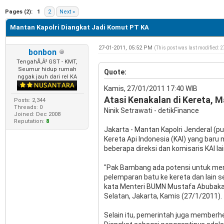
e
Pages (2):
1
2
Next »
Mantan Kapolri Diangkat Jadi Komut PT KA
27-01-2011, 05:52 PM
(This post was last modified: 
bonbon
TengahÃ‚Â² GST - KMT,
Seumur hidup rumah
Quote:
nggak jauh dari rel KA
Kamis, 27/01/2011 17:40 WIB
Atasi Kenakalan di Kereta, 
Posts: 2,344
Threads: 0
Ninik Setrawati - detikFinance
Joined: Dec 2008
Reputation:
8
Jakarta - Mantan Kapolri Jenderal (
Kereta Api Indonesia (KAI) yang baru
beberapa direksi dan komisaris KAI la
"Pak Bambang ada potensi untuk mene
pelemparan batu ke kereta dan lain s
kata Menteri BUMN Mustafa Abubakar 
Selatan, Jakarta, Kamis (27/1/2011).
Selain itu, pemerintah juga memberh