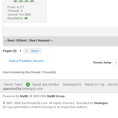
Posts: 6,717
Threads: 0
Joined: Oct 2009
Reputation:
46
«
Next Oldest
|
Next Newest
»
Pages (2):
1
2
Next »
View a Printable Version
Forum Jump:
Users browsing this thread: 2 Guest(s)
Forum Team
Syarat dan Kondisi
Semboyan35
Return to Top
Lite (A
operated by
hedwigus.com
Powered By
MyBB
, © 2002-2026
MyBB Group
.
© 2007–2026 Semboyan35.com. All rights reserved. Operated by
Hedwigus.
All user-generated content belongs to its respective authors.