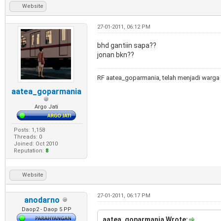
Website
27-01-2011, 06:12 PM
bhd gantiin sapa??
jonan bkn??
RF aatea_goparmania, telah menjadi warga 
aatea_goparmania
Argo Jati
Posts: 1,158
Threads: 0
Joined: Oct 2010
Reputation:
8
Website
27-01-2011, 06:17 PM
anodarno
Daop2 - Daop 5 PP
aatea_goparmania Wrote: