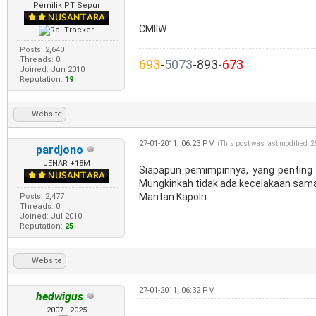
Pemilik PT Sepur
CMIIW
Posts: 2,640
Threads: 0
693
-
5073
-893-
673
Joined: Jun 2010
Reputation:
19
Website
27-01-2011, 06:23 PM
(This post was last modified:
pardjono
JENAR +18M
Siapapun pemimpinnya, yang penting u
Mungkinkah tidak ada kecelakaan sama
Mantan Kapolri.
Posts: 2,477
Threads: 0
Joined: Jul 2010
Reputation:
25
Website
27-01-2011, 06:32 PM
hedwigus
2007 - 2025