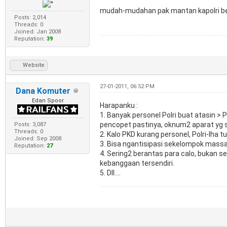
mudah-mudahan pak mantan kapolri be
Posts: 2,014
Threads: 0
Joined: Jan 2008
Reputation:
39
Website
27-01-2011, 06:52 PM
Dana Komuter
Edan Spoor
Harapanku :
1. Banyak personel Polri buat atasin > 
pencopet pastinya, oknum2 aparat yg sam
Posts: 3,087
Threads: 0
2. Kalo PKD kurang personel, Polri-lha t
Joined: Sep 2008
3. Bisa ngantisipasi sekelompok mass
Reputation:
27
4. Sering2 berantas para calo, bukan s
kebanggaan tersendiri.
5. Dll....