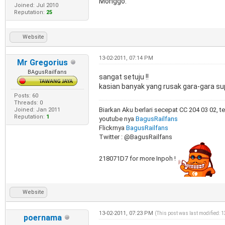
Monggo.
Joined: Jul 2010
Reputation:
25
Website
13-02-2011, 07:14 PM
Mr Gregorius
BAgusRailfans
sangat setuju !!
kasian banyak yang rusak gara-gara sup
Posts: 60
Threads: 0
Biarkan Aku berlari secepat CC 204 03 02, t
Joined: Jan 2011
Reputation:
1
youtube nya
BagusRailfans
Flickrnya
BagusRailfans
Twitter : @BagusRailfans
218071D7 for more Inpoh !
Website
13-02-2011, 07:23 PM
(This post was last modified: 
poernama