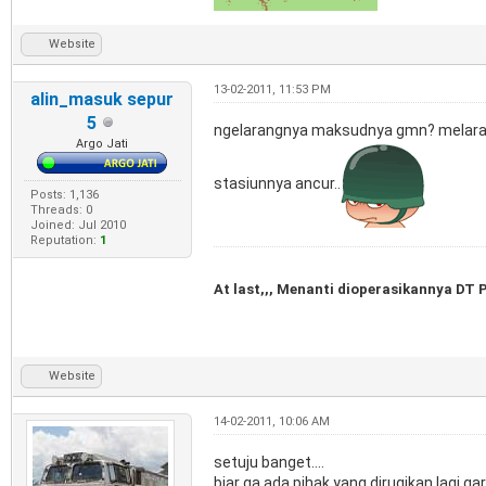
Website
13-02-2011, 11:53 PM
alin_masuk sepur
5
ngelarangnya maksudnya gmn? melarang
Argo Jati
stasiunnya ancur..
Posts: 1,136
Threads: 0
Joined: Jul 2010
Reputation:
1
At last,,, Menanti dioperasikannya DT
Website
14-02-2011, 10:06 AM
setuju banget....
biar ga ada pihak yang dirugikan lagi ga