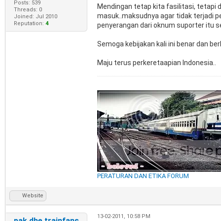
Posts: 539
Mendingan tetap kita fasilitasi, tetapi
Threads: 0
masuk..maksudnya agar tidak terjadi pe
Joined: Jul 2010
Reputation:
4
penyerangan dari oknum suporter itu sen
Semoga kebijakan kali ini benar dan berh
Maju terus perkeretaapian Indonesia..
PERATURAN DAN ETIKA FORUM
Website
13-02-2011, 10:58 PM
pak dhe trainfans