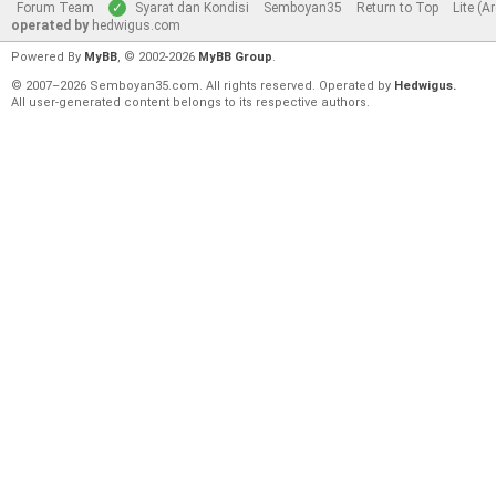
Forum Team
Syarat dan Kondisi
Semboyan35
Return to Top
Lite (A
operated by
hedwigus.com
Powered By
MyBB
, © 2002-2026
MyBB Group
.
© 2007–2026 Semboyan35.com. All rights reserved. Operated by
Hedwigus.
All user-generated content belongs to its respective authors.