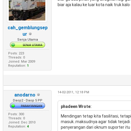
biar aja kalau ke luar kota naik truk k
cah_gemblungsep
ur
Senja Utama
Posts: 223
Threads: 0
Joined: Mar 2009
Reputation:
1
14-02-2011, 12:18 PM
anodarno
Daop2 - Daop 5 PP
phadeen Wrote:
Posts: 300
Mendingan tetap kita fasilitasi, teta
Threads: 0
masuk..maksudnya agar tidak terjadi 
Joined: Dec 2010
Reputation:
4
penyerangan dari oknum suporter itu s