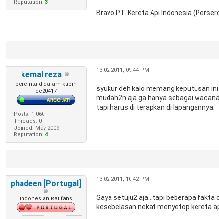
Reputation:
3
Bravo PT. Kereta Api Indonesia (Perser
13-02-2011, 09:44 PM
kemal reza
bercinta didalam kabin
syukur deh kalo memang keputusan ini d
cc20417
mudah2n aja ga hanya sebagai wacana 
tapi harus di terapkan di lapangannya,
Posts: 1,060
Threads: 0
Joined: May 2009
Reputation:
4
13-02-2011, 10:42 PM
phadeen [Portugal]
Saya setuju2 aja...tapi beberapa fakta
Indonesian Railfans
kesebelasan nekat menyetop kereta apai