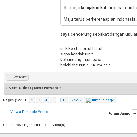
Semoga kebijakan kali ini benar dan be
Maju terus perkeretaapian Indonesia.
saya cenderung sepakat dengan usulan yg
naik kereta api tut tut tut...
siapa hendak turut...
ke bandung... surabaya...
bolehlah turun di KROYA saja...
Website
«
Next Oldest
|
Next Newest
»
Pages (12):
1
2
3
4
5
…
12
Next »
View a Printable Version
Forum Jump:
Users browsing this thread: 1 Guest(s)