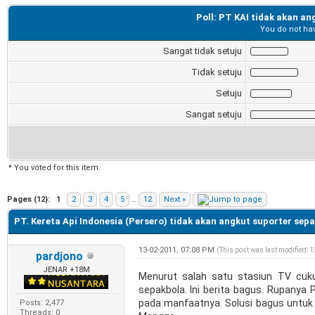
Poll: PT KAI tidak akan a
You do not hav
Sangat tidak setuju
Tidak setuju
Setuju
Sangat setuju
* You voted for this item.
e
Pages (12):
1
2
3
4
5
…
12
Next »
PT. Kereta Api Indonesia (Persero) tidak akan angkut suporter sep
13-02-2011, 07:08 PM
(This post was last modified: 
pardjono
JENAR +18M
Menurut salah satu stasiun TV cukup
sepakbola. Ini berita bagus. Rupanya 
pada manfaatnya. Solusi bagus untuk 
Posts: 2,477
Threads: 0