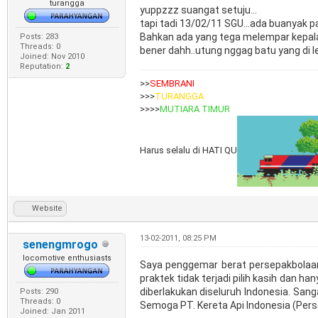
turangga
yuppzzz suangat setuju...
tapi tadi 13/02/11 SGU...ada buanyak p
Bahkan ada yang tega melempar kepal
Posts: 283
Threads: 0
bener dahh..utung nggag batu yang di l
Joined: Nov 2010
Reputation:
2
>>
SEMBRANI
>>>
TURANGGA
>>>>
MUTIARA TIMUR
Harus selalu di HATI QU
Website
13-02-2011, 08:25 PM
senengmrogo
locomotive enthusiasts
Saya penggemar berat persepakbolaan 
praktek tidak terjadi pilih kasih dan ha
diberlakukan diseluruh Indonesia. San
Posts: 290
Threads: 0
Semoga PT. Kereta Api Indonesia (Pers
Joined: Jan 2011