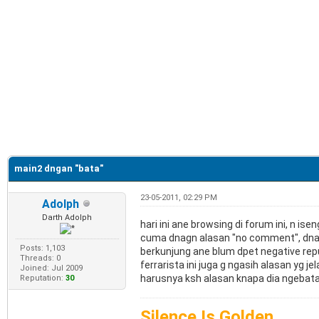
main2 dngan "bata"
23-05-2011, 02:29 PM
Adolph
Darth Adolph
hari ini ane browsing di forum ini, n i
cuma dnagn alasan "no comment", dnagn 
Posts: 1,103
berkunjung ane blum dpet negative repu
Threads: 0
ferrarista ini juga g ngasih alasan yg
Joined: Jul 2009
harusnya ksh alasan knapa dia ngebata a
Reputation:
30
Silence Is Golden