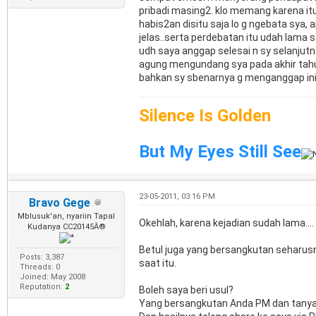
pribadi masing2. klo memang karena i
habis2an disitu saja lo g ngebata sya, a
jelas..serta perdebatan itu udah lama 
udh saya anggap selesai n sy selanjutn
agung mengundang sya pada akhir tahu
bahkan sy sbenarnya g menganggap ini
Silence Is Golden
But My Eyes Still See
23-05-2011, 03:16 PM
Bravo Gege
Mblusuk'an, nyariin Tapal
Okehlah, karena kejadian sudah lama....
Kudanya CC20145Â®
Betul juga yang bersangkutan seharus
Posts: 3,387
saat itu.
Threads: 0
Joined: May 2008
Reputation:
2
Boleh saya beri usul?
Yang bersangkutan Anda PM dan tanya