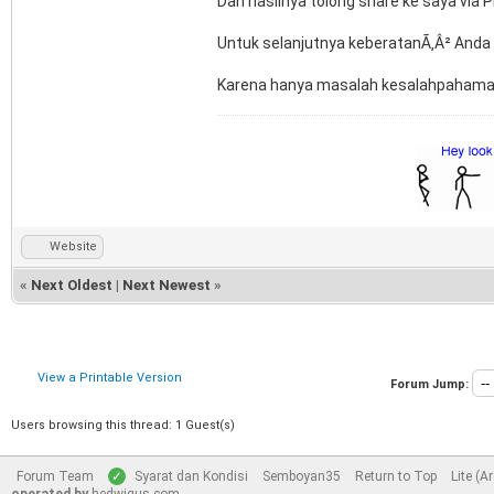
Dan hasilnya tolong share ke saya via PM
Untuk selanjutnya keberatanÃ‚Â² Anda s
Karena hanya masalah kesalahpahaman
Website
«
Next Oldest
|
Next Newest
»
View a Printable Version
Forum Jump:
Users browsing this thread: 1 Guest(s)
Forum Team
Syarat dan Kondisi
Semboyan35
Return to Top
Lite (A
operated by
hedwigus.com