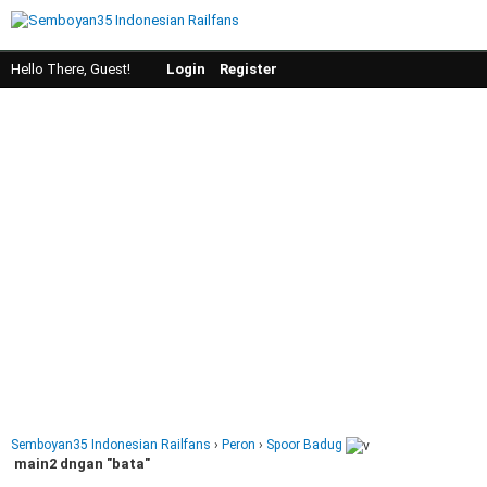
Hello There, Guest!
Login
Register
Semboyan35 Indonesian Railfans
›
Peron
›
Spoor Badug
main2 dngan "bata"