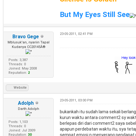
But My Eyes Still See
23-05-2011, 02:41 PM
Bravo Gege
Mblusuk'an, nyariin Tapal
Kudanya CC20145Â®
Posts: 3,387
Threads: 0
Joined: May 2008
Reputation:
2
Website
23-05-2011, 03:00 PM
Adolph
Darth Adolph
bukankah itu sudah lama sekali berlan
kurun waktu antara comment2 sy waktu 
Posts: 1,103
berlepas diri dari comment2 saya sebe
Threads: 0
apapun perdebatan waktu itu, sya teta
Joined: Jul 2009
sempat emosi n menyerang pendapat me
Reputation:
30