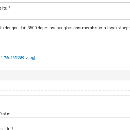
 itu ?
itu dengan duit 3500 dapet ssebungkus nasi merah sama tongkol sepo
rote:
ja itu ?