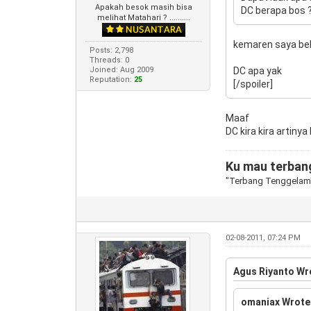
Apakah besok masih bisa
DC berapa bos 
melihat Matahari ? ..........
kemaren saya bel
Posts: 2,798
Threads: 0
Joined: Aug 2009
DC apa yak
Reputation:
25
[/spoiler]
Maaf
DC kira kira artiny
Ku mau terbang
"Terbang Tenggelam
02-08-2011, 07:24 PM
Agus Riyanto Wr
omaniax Wrote