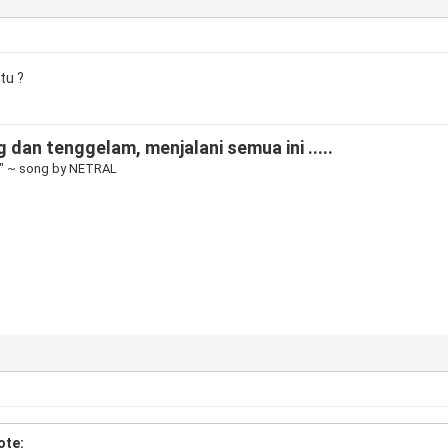
tu ?
 dan tenggelam, menjalani semua ini .....
" ~ song by NETRAL
ote: