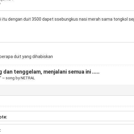
?
i itu dengan duit 3500 dapet ssebungkus nasi merah sama tongkol se
a berapa duit yang dihabiskan
 dan tenggelam, menjalani semua ini .....
" ~ song by NETRAL
ote:
: