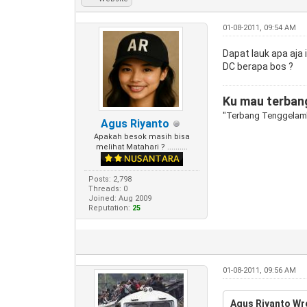
01-08-2011, 09:54 AM
Dapat lauk apa aja i
DC berapa bos ?
Ku mau terbang
"Terbang Tenggelam
Agus Riyanto
Apakah besok masih bisa
melihat Matahari ? ..........
Posts: 2,798
Threads: 0
Joined: Aug 2009
Reputation:
25
01-08-2011, 09:56 AM
Agus Riyanto Wr