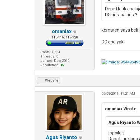
Dapat lauk apa aja
DC berapa bos ?
kemaren saya beli 
omaniax
115-116, 119-120
DC apa yak
Posts: 1,354
Threads: 0
Joined: Dec 2010
Reputation:
15
Website
02-08-2011, 11:21 AM
omaniax Wrote:
Agus Riyanto W
[spoiler]
Agus Riyanto
Dapat lauk apa a