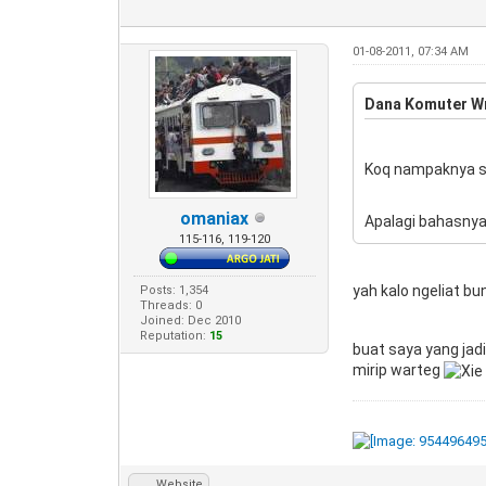
01-08-2011, 07:34 AM
Dana Komuter W
Koq nampaknya 
omaniax
Apalagi bahasnya
115-116, 119-120
yah kalo ngeliat b
Posts: 1,354
Threads: 0
Joined: Dec 2010
Reputation:
15
buat saya yang jad
mirip warteg
Website