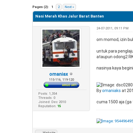
0 Vote(s) - 0 Average
1
2
3
4
5
Pages (2):
1
2
Next »
Nasi Merah Khas Jalur Barat Banten
24-07-2011, 09:11 PM
om momod, izin buk
untuk para penglaj
ataupun odong2 RK
nasinya kaya begin
omaniax
115-116, 119-120
By
omaniaks
at 20
Posts: 1,354
Threads: 0
cuma 1500 aja (ga
Joined: Dec 2010
Reputation:
15
Website