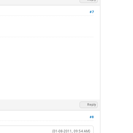
#7
Reply
#8
(01-08-2011, 09:54 AM)