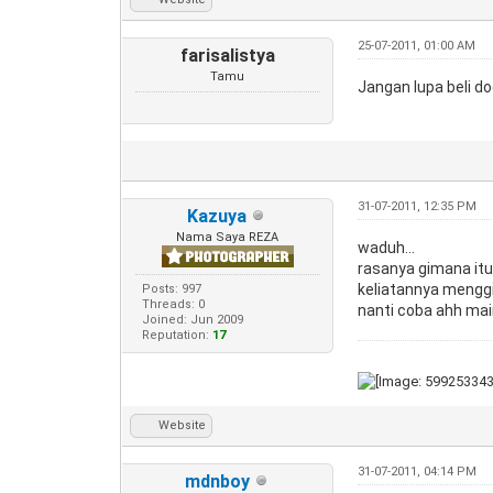
25-07-2011, 01:00 AM
farisalistya
Tamu
Jangan lupa beli do
31-07-2011, 12:35 PM
Kazuya
Nama Saya REZA
waduh...
rasanya gimana it
keliatannya menggi
Posts: 997
Threads: 0
nanti coba ahh main 
Joined: Jun 2009
Reputation:
17
Website
31-07-2011, 04:14 PM
mdnboy