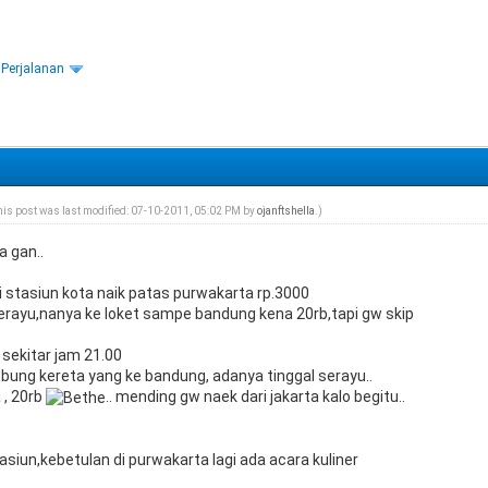
 Perjalanan
his post was last modified: 07-10-2011, 05:02 PM by
ojanftshella
.)
a gan..
ri stasiun kota naik patas purwakarta rp.3000
erayu,nanya ke loket sampe bandung kena 20rb,tapi gw skip
sekitar jam 21.00
ung kereta yang ke bandung, adanya tinggal serayu..
 , 20rb
.. mending gw naek dari jakarta kalo begitu..
stasiun,kebetulan di purwakarta lagi ada acara kuliner