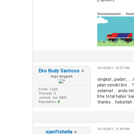
tuuuuuuuuuut......tuuuu
10-10-2011, 10:57 PM
Eko Budy Santoso
Argo Anggrek
singkat , padat , .... 
jalan sendiri bro ... ?
Posts: 1,624
selamat ... anda te
Threads: 0
btw total habis "san
Joined: Jun 2009
thanks ... hebatlah .
Reputation:
8
10-10-2011, 11:49 PM
ojanftshella