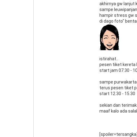
akhirnya gw lanjut 
sampe leuwipanjang
hampir stress gw 
di dago foto" bentar
istirahat..
pesen tiket kereta l
start jam 07.30 - 1
sampe purwakarta l
terus pesen tiket 
start 12.30 - 15.30
sekian dan terimak
maaf kalo ada sala
[spoiler=tersangka