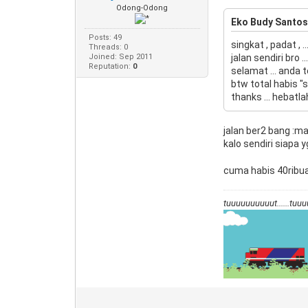
Odong-Odong
Eko Budy Santos
Posts: 49
singkat , padat , ...
Threads: 0
Joined: Sep 2011
jalan sendiri bro ...
Reputation:
0
selamat ... anda 
btw total habis "s
thanks ... hebatlah
jalan ber2 bang :m
kalo sendiri siapa
cuma habis 40ribu
tuuuuuuuuuut......tuuuu