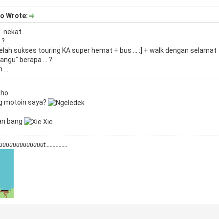
o Wrote:
. nekat ...
 ?
telah sukses touring KA super hemat + bus ... :] + walk dengan selamat
angu" berapa ... ?
 ...
aho
 yg motoin saya?
an bang
uuuuuuuuuuuut...............