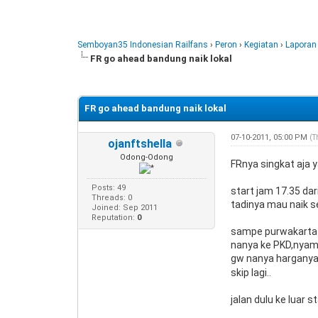
Semboyan35 Indonesian Railfans
›
Peron
›
Kegiatan
›
Laporan
FR go ahead bandung naik lokal
0 Vote(s) - 0 Average
1
2
3
4
5
FR go ahead bandung naik lokal
07-10-2011, 05:00 PM
(T
ojanftshella
Odong-Odong
FRnya singkat aja y
Posts: 49
start jam 17.35 da
Threads: 0
tadinya mau naik s
Joined: Sep 2011
Reputation:
0
sampe purwakarta 
nanya ke PKD,nyamb
gw nanya harganya
skip lagi..
jalan dulu ke luar 