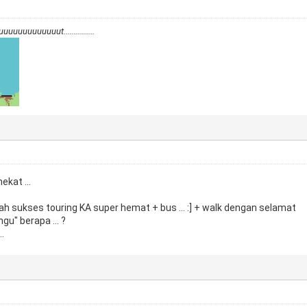
uuuuuuuuuuuut...............
nekat ...
lah sukses touring KA super hemat + bus ... :] + walk dengan selamat
gu" berapa ... ?
..