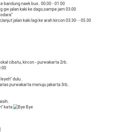
ke bandung naek bus.. 00.00 - 01.00
 gw jalan kaki ke dago,sampe jam 03.00
sodara"
,lanjut jalan kaki lagi ke arah kircon 03.30- - 05.30
okal cibatu, kircon - purwakarta 2rb..
0.00
eyeh" dulu..
patas purwakarta menuju jakarta 3rb..
asih..
h" kata
]