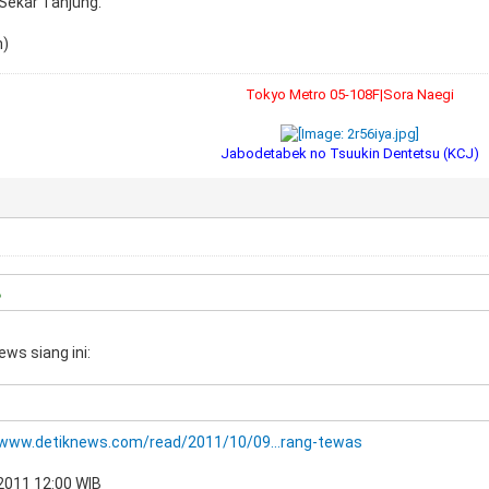
Sekar Tanjung.
h)
Tokyo Metro 05-108F|Sora Naegi
Jabodetabek no Tsuukin Dentetsu (KCJ)
ews siang ini:
/www.detiknews.com/read/2011/10/09...rang-tewas
2011 12:00 WIB