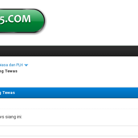
biasa dan PLH
ang Tewas
ng Tewas
s siang ini: