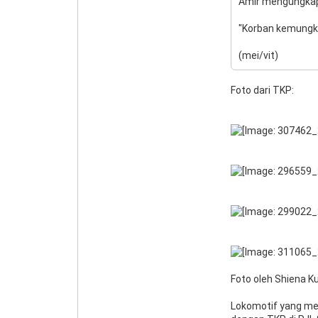
Amir mengungkapka
"Korban kemungki
(mei/vit)
Foto dari TKP:
Foto oleh Shiena K
Lokomotif yang men