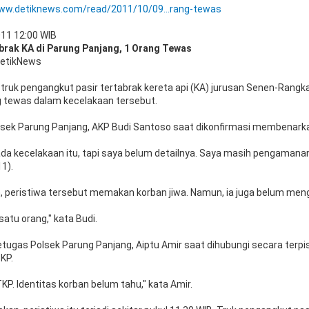
www.detiknews.com/read/2011/10/09...rang-tewas
11 12:00 WIB
brak KA di Parung Panjang, 1 Orang Tewas
 detikNews
 truk pengangkut pasir tertabrak kereta api (KA) jurusan Senen-Rangk
g tewas dalam kecelakaan tersebut.
lsek Parung Panjang, AKP Budi Santoso saat dikonfirmasi membenark
a kecelakaan itu, tapi saya belum detailnya. Saya masih pengamanan 
1).
 peristiwa tersebut memakan korban jiwa. Namun, ia juga belum meng
atu orang," kata Budi.
etugas Polsek Parung Panjang, Aiptu Amir saat dihubungi secara terpi
KP.
TKP. Identitas korban belum tahu," kata Amir.