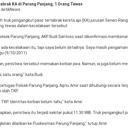
tabrak KA di Parung Panjang, 1 Orang Tewas
- detikNews
h truk pengangkut pasir tertabrak kereta api (KA) jurusan Senen-Rang
ang tewas dalam kecelakaan tersebut.
Polsek Parung Panjang, AKP Budi Santoso saat dikonfirmasi membenar
da kecelakaan itu, tapi saya belum detailnya. Saya masih pengamanan
gu (9/10/2011).
n, peristiwa tersebut memakan korban jiwa. Namun, ia juga belum me
 satu orang," kata Budi.
petugas Polsek Parung Panjang, Aiptu Amir saat dihubungi secara ter
 olah TKP.
e TKP. Identitas korban belum tahu," kata Amir.
kan, peristiwa itu terjadi sekitar pukul 11.30 WIB. Truk pengangkut p
kinan dilarikan ke Puskesmas Parung Panjang," tutup Amir.