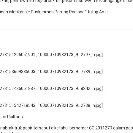
n, peristiwa itu terjadi sekitar pukul 11.30 WIB. Truk pengangkut pas
nan dilarikan ke Puskesmas Parung Panjang," tutup Amir.
ulon Railfans
abrak truk pasir tersebut diketahui bernomor CC 201127R dalam pos