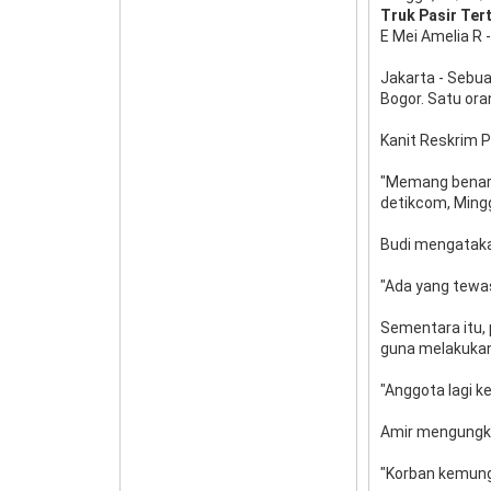
Truk Pasir Ter
E Mei Amelia R 
Jakarta - Sebua
Bogor. Satu or
Kanit Reskrim 
"Memang benar a
detikcom, Ming
Budi mengataka
"Ada yang tewas
Sementara itu, 
guna melakukan
"Anggota lagi k
Amir mengungkap
"Korban kemung