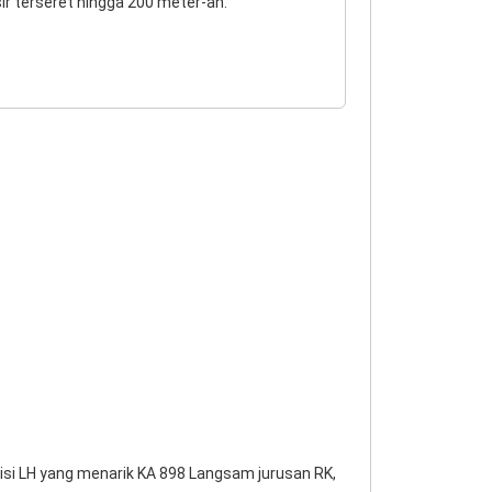
ir terseret hingga 200 meter-an.
isi LH yang menarik KA 898 Langsam jurusan RK,