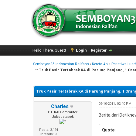
Hello There, Guest!
Login
Register
Semboyan35 Indonesian Railfans
›
Kereta Api
›
Peristiwa Luar
Truk Pasir Tertabrak KA di Parung Panjang, 1 Or
0 Vote(s) - 0 Average
1
2
3
4
5
Truk Pasir Tertabrak KA di Parung Panjang, 1 Ora
09-10-2011, 02:40 PM
Charles
PT. KAI Commuter
Berita dari Detiknew
Jabodetabek
Quote:
Posts: 3,191
Threads: 0