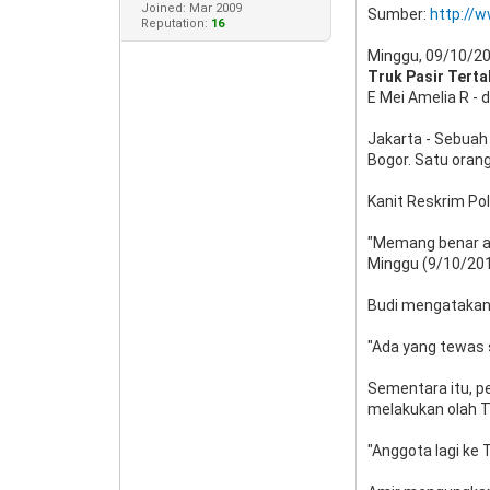
Joined: Mar 2009
Sumber:
http://
Reputation:
16
Minggu, 09/10/20
Truk Pasir Terta
E Mei Amelia R -
Jakarta - Sebuah
Bogor. Satu oran
Kanit Reskrim Po
"Memang benar ad
Minggu (9/10/201
Budi mengatakan,
"Ada yang tewas s
Sementara itu, p
melakukan olah T
"Anggota lagi ke 