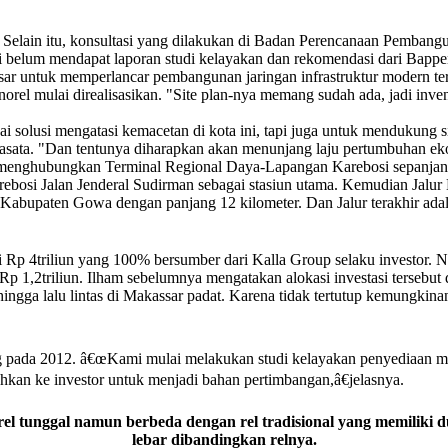
u. Selain itu, konsultasi yang dilakukan di Badan Perencanaan Pemba
belum mendapat laporan studi kelayakan dan rekomendasi dari Bappe
r untuk memperlancar pembangunan jaringan infrastruktur modern terse
l mulai direalisasikan. "Site plan-nya memang sudah ada, jadi invent
olusi mengatasi kemacetan di kota ini, tapi juga untuk mendukung si
asata. "Dan tentunya diharapkan akan menunjang laju pertumbuhan e
an menghubungkan Terminal Regional Daya-Lapangan Karebosi sepanjang
rebosi Jalan Jenderal Sudirman sebagai stasiun utama. Kemudian Jal
 Kabupaten Gowa dengan panjang 12 kilometer. Dan Jalur terakhir ada
 Rp 4triliun yang 100% bersumber dari Kalla Group selaku investor.
Rp 1,2triliun. Ilham sebelumnya mengatakan alokasi investasi terseb
ngga lalu lintas di Makassar padat. Karena tidak tertutup kemungkin
ung pada 2012. â€œKami mulai melakukan studi kelayakan penyediaan 
rahkan ke investor untuk menjadi bahan pertimbangan,â€jelasnya.
rel tunggal namun berbeda dengan rel tradisional yang memiliki d
lebar dibandingkan relnya.