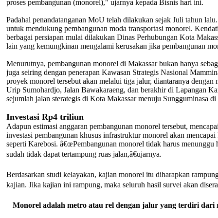
proses pembangunan (monorel)," ujarnya kepada Bisnis hari ini.
Padahal penandatanganan MoU telah dilakukan sejak Juli tahun lal
untuk mendukung pembangunan moda transportasi monorel. Kendati 
berbagai persiapan mulai dilakukan Dinas Perhubungan Kota Makassa
lain yang kemungkinan mengalami kerusakan jika pembangunan monore
Menurutnya, pembangunan monorel di Makassar bukan hanya sebagai s
juga seiring dengan penerapan Kawasan Strategis Nasional Mammin
proyek monorel tersebut akan melalui tiga jalur, diantaranya deng
Urip Sumohardjo, Jalan Bawakaraeng, dan berakhir di Lapangan Ka
sejumlah jalan sterategis di Kota Makassar menuju Sungguminasa di
Investasi Rp4 triliun
Adapun estimasi anggaran pembangunan monorel tersebut, mencapai
investasi pembangunan khusus infrastruktur monorel akan mencapai 
seperti Karebosi. â€œPembangunan monorel tidak harus menunggu hi
sudah tidak dapat tertampung ruas jalan,â€ujarnya.
Berdasarkan studi kelayakan, kajian monorel itu diharapkan ramp
kajian. Jika kajian ini rampung, maka seluruh hasil survei akan dise
Monorel adalah metro atau rel dengan jalur yang terdiri dari 