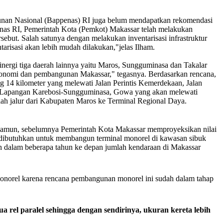
ngunan Nasional (Bappenas) RI juga belum mendapatkan rekomendasi
nas RI, Pemerintah Kota (Pemkot) Makassar telah melakukan
but. Salah satunya dengan melakukan inventarisasi infrastruktur
arisasi akan lebih mudah dilakukan,"jelas Ilham.
nergi tiga daerah lainnya yaitu Maros, Sungguminasa dan Takalar
konomi dan pembangunan Makassar," tegasnya. Berdasarkan rencana,
 14 kilometer yang melewati Jalan Perintis Kemerdekaan, Jalan
ur Lapangan Karebosi-Sungguminasa, Gowa yang akan melewati
lah jalur dari Kabupaten Maros ke Terminal Regional Daya.
 Namun, sebelumnya Pemerintah Kota Makassar memproyeksikan nilai
ut dibutuhkan untuk membangun terminal monorel di kawasan sibuk
an dalam beberapa tahun ke depan jumlah kendaraan di Makassar
monorel karena rencana pembangunan monorel ini sudah dalam tahap
ua rel paralel sehingga dengan sendirinya, ukuran kereta lebih