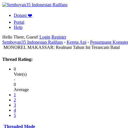
Donasi ❤️
Portal
Help
Hello There, Guest!
Login
Register
Semboyan35 Indonesian Railfans
›
Kereta Api
›
Penumpang Komuter 
MONOREL MAKASSAR: Realisasi Tahun Ini Terancam Batal
Thread Rating:
0
Vote(s)
-
0
Average
1
2
3
4
5
Threaded Mode