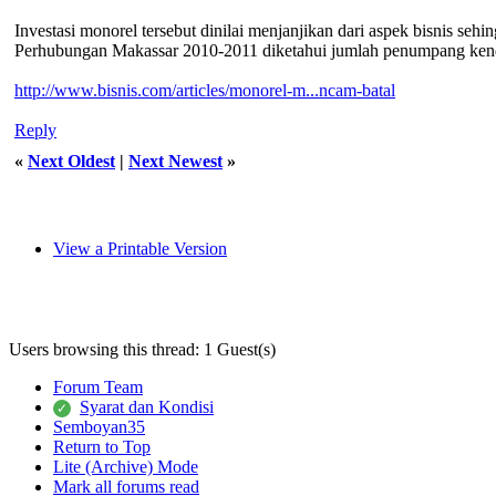
Investasi monorel tersebut dinilai menjanjikan dari aspek bisnis seh
Perhubungan Makassar 2010-2011 diketahui jumlah penumpang kenda
http://www.bisnis.com/articles/monorel-m...ncam-batal
Reply
«
Next Oldest
|
Next Newest
»
View a Printable Version
Users browsing this thread: 1 Guest(s)
Forum Team
Syarat dan Kondisi
Semboyan35
Return to Top
Lite (Archive) Mode
Mark all forums read