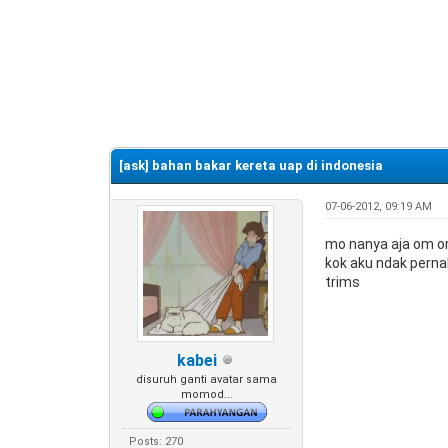
0 Vote(s) - 0 Average
1
2
3
4
5
[ask] bahan bakar kereta uap di indonesia
07-06-2012, 09:19 AM
mo nanya aja om om
kok aku ndak perna
trims
kabei
disuruh ganti avatar sama
momod...
Posts: 270