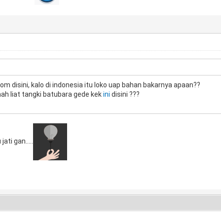
m disini, kalo di indonesia itu loko uap bahan bakarnya apaan??
ah liat tangki batubara gede kek
ini
disini ???
ati gan.....