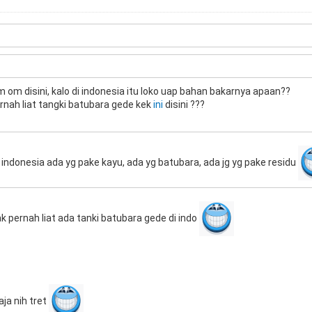
 om disini, kalo di indonesia itu loko uap bahan bakarnya apaan??
rnah liat tangki batubara gede kek
ini
disini ???
 indonesia ada yg pake kayu, ada yg batubara, ada jg yg pake residu
k pernah liat ada tanki batubara gede di indo
a nih tret