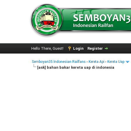
Hello There, Guest!
Login
Register
Semboyan35 Indonesian Railfans
›
Kereta Api
›
Kereta Uap
[ask] bahan bakar kereta uap di indonesia