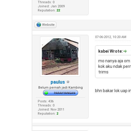
Threads: 0
Joined: Jan 2009
Reputation:
22
Website
07-06-2012, 10:20 AM
kabei Wrote:
mo nanya aja om o
kok aku ndak pern
trims
paulus
Belum pernah jadi Kambing
bhn bakar lok uap i
Posts: 436
Threads: 0
Joined: Nov 2011
Reputation:
2