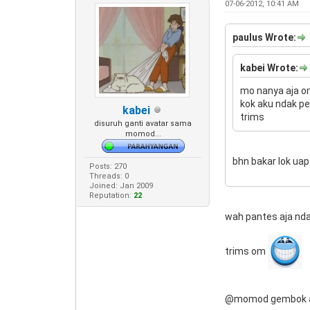
07-06-2012, 10:41 AM
paulus Wrote:
kabei Wrote:
mo nanya aja om
kok aku ndak pe
kabei
trims
disuruh ganti avatar sama
momod...
bhn bakar lok uap
Posts: 270
Threads: 0
Joined: Jan 2009
Reputation:
22
wah pantes aja nda
trims om
@momod gembok aj