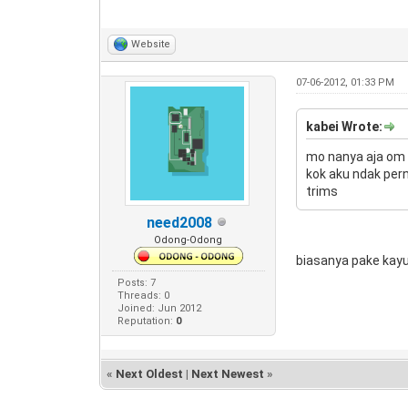
Website
07-06-2012, 01:33 PM
kabei Wrote:
mo nanya aja om o
kok aku ndak pern
trims
need2008
Odong-Odong
biasanya pake kayu j
Posts: 7
Threads: 0
Joined: Jun 2012
Reputation:
0
«
Next Oldest
|
Next Newest
»