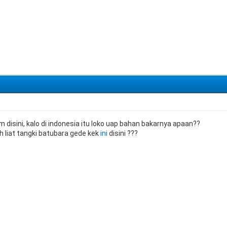
 disini, kalo di indonesia itu loko uap bahan bakarnya apaan??
h liat tangki batubara gede kek
ini
disini ???