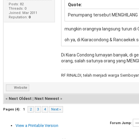
Posts: 82
Quote:
Threads: 0
Joined: Mar 2011
Penumpang tersebut MENGHILANG
Reputation:
0
mungkin orangnya langsung turun di
oh ya, di Kiaracondong & Rancaekek
Di Kiara Condong lumayan banyak, di ge
orang, salah satunya orang yang MENGH
RF RINALDI, telah menjadi warga Semboyan3
Website
«
Next Oldest
|
Next Newest
»
Pages (4):
1
2
3
4
Next »
Forum Jump:
View a Printable Version