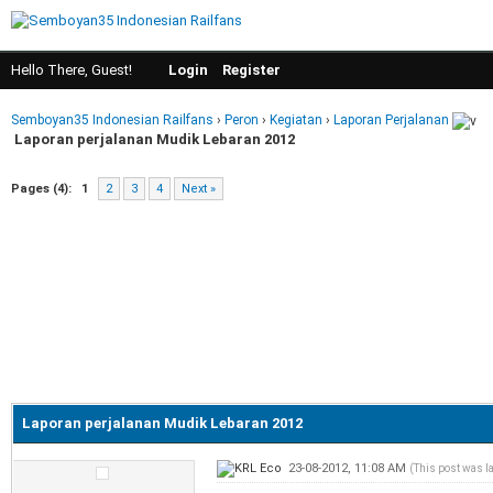
Hello There, Guest!
Login
Register
Semboyan35 Indonesian Railfans
›
Peron
›
Kegiatan
›
Laporan Perjalanan
Laporan perjalanan Mudik Lebaran 2012
Pages (4):
1
2
3
4
Next »
Laporan perjalanan Mudik Lebaran 2012
23-08-2012, 11:08 AM
(This post was l