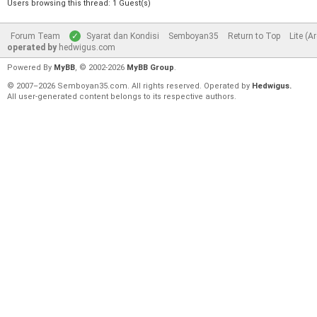
Users browsing this thread: 1 Guest(s)
Forum Team
Syarat dan Kondisi
Semboyan35
Return to Top
Lite (A
operated by
hedwigus.com
Powered By
MyBB
, © 2002-2026
MyBB Group
.
© 2007–2026 Semboyan35.com. All rights reserved. Operated by
Hedwigus.
All user-generated content belongs to its respective authors.