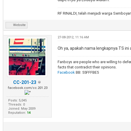
RF RINALDI, telah menjadi warga Semboyan3
Website
27-08-2012, 11:16 AM
Oh ya, apakah nama lengkapnya TS ini a
Fanboys are people who are willing to defen
facts that contradict their opinions.
Facebook
BB: 55FFFBE5
CC-201-23
facebook.com/cc.201.23
Posts: 5,045
Threads: 0
Joined: May 2009
Reputation:
14