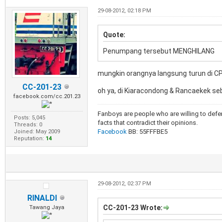
29-08-2012, 02:18 PM
Quote:
Penumpang tersebut MENGHILANG
mungkin orangnya langsung turun di C
CC-201-23
oh ya, di Kiaracondong & Rancaekek s
facebook.com/cc.201.23
Fanboys are people who are willing to defen
Posts: 5,045
facts that contradict their opinions.
Threads: 0
Facebook
BB: 55FFFBE5
Joined: May 2009
Reputation:
14
29-08-2012, 02:37 PM
RINALDI
CC-201-23 Wrote:
Tawang Jaya