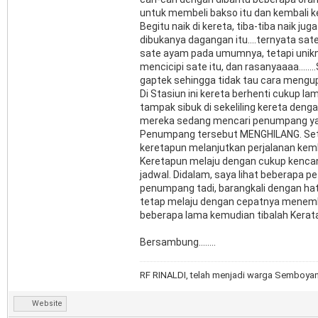
untuk membeli bakso itu dan kembali ke
Begitu naik di kereta, tiba-tiba naik 
dibukanya dagangan itu....ternyata sate
sate ayam pada umumnya, tetapi uni
mencicipi sate itu, dan rasanyaaaa.....
gaptek sehingga tidak tau cara mengupl
Di Stasiun ini kereta berhenti cukup 
tampak sibuk di sekeliling kereta den
mereka sedang mencari penumpang yang
Penumpang tersebut MENGHILANG. Sete
keretapun melanjutkan perjalanan kemb
Keretapun melaju dengan cukup kencang
jadwal. Didalam, saya lihat beberapa
penumpang tadi, barangkali dengan hat
tetap melaju dengan cepatnya menembu
beberapa lama kemudian tibalah Kerata 
Bersambung........
RF RINALDI, telah menjadi warga Semboyan3
Website