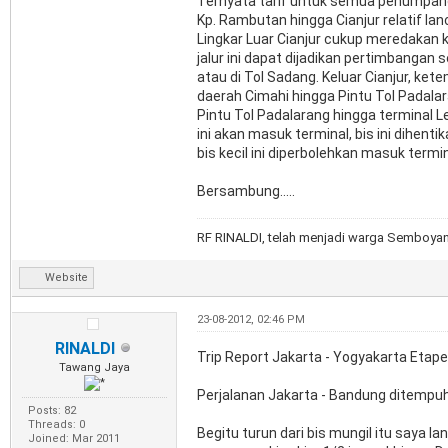
Ternyata tarif untuk semua penumpang b
Kp. Rambutan hingga Cianjur relatif lan
Lingkar Luar Cianjur cukup meredakan 
jalur ini dapat dijadikan pertimbangan s
atau di Tol Sadang. Keluar Cianjur, ket
daerah Cimahi hingga Pintu Tol Padalar
Pintu Tol Padalarang hingga terminal Le
ini akan masuk terminal, bis ini dihentik
bis kecil ini diperbolehkan masuk termin
Bersambung.....
RF RINALDI, telah menjadi warga Semboyan3
Website
23-08-2012, 02:46 PM
RINALDI
Trip Report Jakarta - Yogyakarta Etape 
Tawang Jaya
Perjalanan Jakarta - Bandung ditempuh 
Posts: 82
Threads: 0
Begitu turun dari bis mungil itu saya 
Joined: Mar 2011