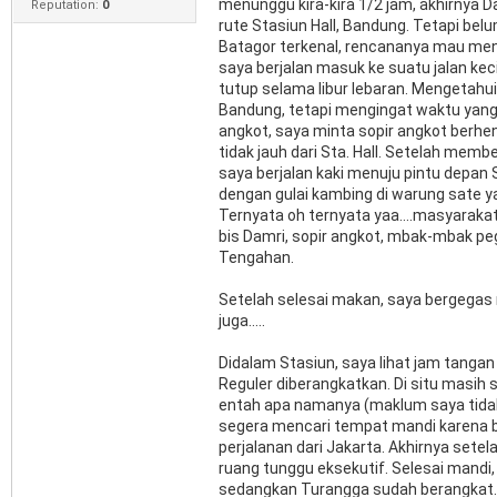
menunggu kira-kira 1/2 jam, akhirnya 
Reputation:
0
rute Stasiun Hall, Bandung. Tetapi belu
Batagor terkenal, rencananya mau mengo
saya berjalan masuk ke suatu jalan ke
tutup selama libur lebaran. Mengetahui
Bandung, tetapi mengingat waktu yang 
angkot, saya minta sopir angkot berhen
tidak jauh dari Sta. Hall. Setelah mem
saya berjalan kaki menuju pintu depan 
dengan gulai kambing di warung sate y
Ternyata oh ternyata yaa....masyaraka
bis Damri, sopir angkot, mbak-mbak pe
Tengahan.
Setelah selesai makan, saya bergegas 
juga.....
Didalam Stasiun, saya lihat jam tang
Reguler diberangkatkan. Di situ masih
entah apa namanya (maklum saya tidak
segera mencari tempat mandi karena b
perjalanan dari Jakarta. Akhirnya sete
ruang tunggu eksekutif. Selesai mandi,
sedangkan Turangga sudah berangkat. S