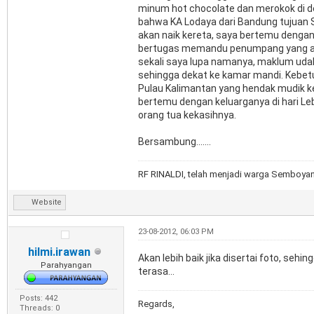
minum hot chocolate dan merokok di 
bahwa KA Lodaya dari Bandung tujuan So
akan naik kereta, saya bertemu denga
bertugas memandu penumpang yang ak
sekali saya lupa namanya, maklum udah
sehingga dekat ke kamar mandi. Kebet
Pulau Kalimantan yang hendak mudik k
bertemu dengan keluarganya di hari Le
orang tua kekasihnya.
Bersambung.......
RF RINALDI, telah menjadi warga Semboyan3
Website
23-08-2012, 06:03 PM
hilmi.irawan
Akan lebih baik jika disertai foto, seh
Parahyangan
terasa...
Posts: 442
Regards,
Threads: 0