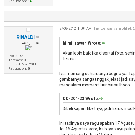
Reputation:
14
27-08-2012, 11:04 AM
(This post was last modified: 
RINALDI
hilmi.irawan Wrote:
Tawang Jaya
Akan lebih baik jika disertai foto, s
Posts: 82
terasa...
Threads: 0
Joined: Mar 2011
Reputation:
0
Iya, memang seharusnya begitu ya. Tapi
gambarnya sangat nggak jelas) jadi sa
mengalami moment luar biasa lhooo....
CC-201-23 Wrote:
Dibeli kapan tiketnya, jadi harus mud
Ini tadinya saya ragu apakan 17 Agust
tgl 16 Agustus sore, kalo iya saya pulan
dapetnya ya Lodaya Malam.