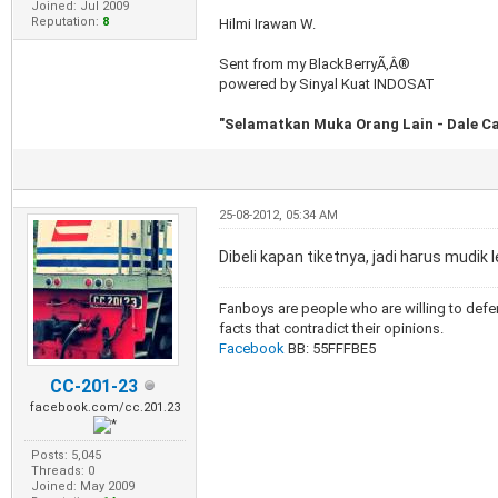
Joined: Jul 2009
Reputation:
8
Hilmi Irawan W.
Sent from my BlackBerryÃ‚Â®
powered by Sinyal Kuat INDOSAT
"Selamatkan Muka Orang Lain - Dale Ca
25-08-2012, 05:34 AM
Dibeli kapan tiketnya, jadi harus mudi
Fanboys are people who are willing to defen
facts that contradict their opinions.
Facebook
BB: 55FFFBE5
CC-201-23
facebook.com/cc.201.23
Posts: 5,045
Threads: 0
Joined: May 2009