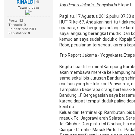
RINALDI
Trip Report Jakarta - Yogyakarta
Etape I
Tawang Jaya
Pagi itu, 17 Agustus 2012 pukul 07.30 
Posts: 82
HUT RI ke-67. Andaikan hari itu tidak m
Threads: 0
upacara, saya bergegas pulang ke kontr
Joined: Mar 2011
saya langsung berangkat mudik. Dari ko
Reputation:
0
kemudian saya sudah duduk di Kopaja
Rebo, perjalanan tersendat karena kepa
Trip Report Jakarta - Yogyakarta Etape
Begitu tiba di Terminal Kampung Ramb
akan membawa mereka ke kampung hala
sama sekali bis Jurusan Bandung sehin
minibus yang bertuliskan Pariwisata, 
Tampaklah beberapa orang berteriak-ter
Bandung....!" Bergegaslah saya bersama
karena dapat tempat duduk paling depa
kecil itu.
Keluar dari terminal Kp. Rambutan, bis k
masuk Tol Jagorawi arah Selatan. Setela
tol Cibubur. Dari pintu tol Cibubur, bi
Cianjur - Cimahi - Masuk Pintu Tol Pada