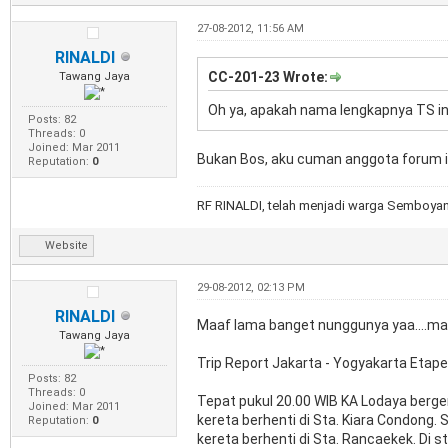
27-08-2012, 11:56 AM
RINALDI
CC-201-23 Wrote:
Tawang Jaya
Oh ya, apakah nama lengkapnya TS ini
Posts: 82
Threads: 0
Joined: Mar 2011
Bukan Bos, aku cuman anggota forum in
Reputation:
0
RF RINALDI, telah menjadi warga Semboyan3
Website
29-08-2012, 02:13 PM
RINALDI
Maaf lama banget nunggunya yaa....mak
Tawang Jaya
Trip Report Jakarta - Yogyakarta Etape
Posts: 82
Threads: 0
Tepat pukul 20.00 WIB KA Lodaya berge
Joined: Mar 2011
kereta berhenti di Sta. Kiara Condong.
Reputation:
0
kereta berhenti di Sta. Rancaekek. Di