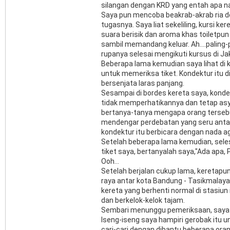
silangan dengan KRD yang entah apa nam
Saya pun mencoba beakrab-akrab ria d
tugasnya. Saya liat sekeliling, kursi 
suara berisik dan aroma khas toiletpun
sambil memandang keluar. Ah....paling
rupanya selesai mengikuti kursus di Ja
Beberapa lama kemudian saya lihat di
untuk memeriksa tiket. Kondektur itu di
bersenjata laras panjang.
Sesampai di bordes kereta saya, konde
tidak memperhatikannya dan tetap asyi
bertanya-tanya mengapa orang tersebut 
mendengar perdebatan yang seru antar
kondektur itu berbicara dengan nada a
Setelah beberapa lama kemudian, sele
tiket saya, bertanyalah saya,"Ada apa, P
Ooh...
Setelah berjalan cukup lama, keretapun a
raya antar kota Bandung - Tasikmalaya
kereta yang berhenti normal di stasiun
dan berkelok-kelok tajam.
Sembari menunggu pemeriksaan, saya me
Iseng-iseng saya hampiri gerobak itu
cari-cari dengan dibantu beberapa oran