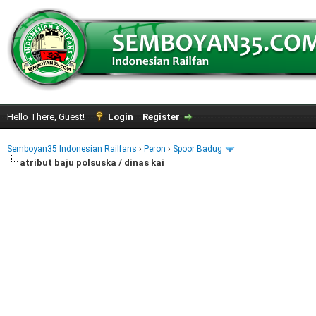
Hello There, Guest!
Login
Register
Semboyan35 Indonesian Railfans
›
Peron
›
Spoor Badug
atribut baju polsuska / dinas kai