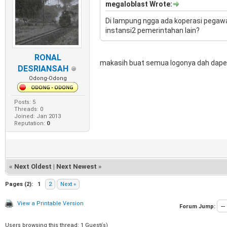
megaloblast Wrote:
Di lampung ngga ada koperasi pegawai
instansi2 pemerintahan lain?
RONAL
makasih buat semua logonya dah dapet hi
DESRIANSAH
Odong-Odong
Posts: 5
Threads: 0
Joined: Jan 2013
Reputation:
0
«
Next Oldest
|
Next Newest
»
Pages (2):
1
2
Next »
View a Printable Version
Forum Jump:
Users browsing this thread: 1 Guest(s)