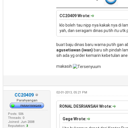
CC20409 Wrote:
klo boleh tau nipp nya kakak nya di 
yah, dan seragam dinas putih itu utk 
buat baju dinas baru warna putih gan 
agusetiawan (iwan)
baru sih pindah lam
sih ada yg order kemarin kebetulan ane 
makasih
02-01-2013, 05:21 PM
CC20409
Parahyangan
RONAL DESRIANSAH Wrote:
Posts: 506
Threads: 0
Gege Wrote:
Joined: Jun 2008
Reputation:
3