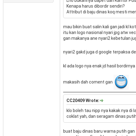
Lho bukannya dapet dari Kantor Pu
Kenapa harus dibordir sendiri?
Attribut di baju dinas koq mesti me
mau bikin buat salin kali gan jadi kl 
itu kan logo nasional nyari jpg atw ve
gan makanya ane nyari2 kebetulan jug
nyari2 gakd juga d google terpaksa d
kl ada logo nya enak jd hasil bordirny
makasih dah coment gan
CC20409 Wrote:
klo boleh tau nipp nya kakak nya d
coklat yah, dan seragam dinas putih
buat baju dinas baru warna putih ga