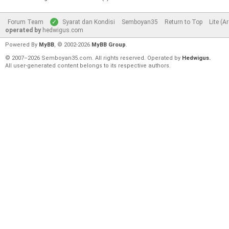
Forum Team
Syarat dan Kondisi
Semboyan35
Return to Top
Lite (A
operated by
hedwigus.com
Powered By
MyBB
, © 2002-2026
MyBB Group
.
© 2007–2026 Semboyan35.com. All rights reserved. Operated by
Hedwigus.
All user-generated content belongs to its respective authors.