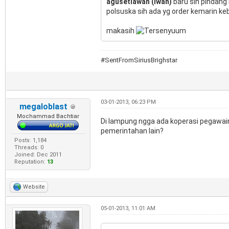
agusetiawan (iwan)
baru sih pindang 
polsuska sih ada yg order kemarin keb
makasih
#SentFromSiriusBrighstar
03-01-2013, 06:23 PM
megaloblast
Mochammad Bachtiar
Di lampung ngga ada koperasi pegawainy
pemerintahan lain?
Posts: 1,184
Threads: 0
Joined: Dec 2011
Reputation:
13
Website
05-01-2013, 11:01 AM