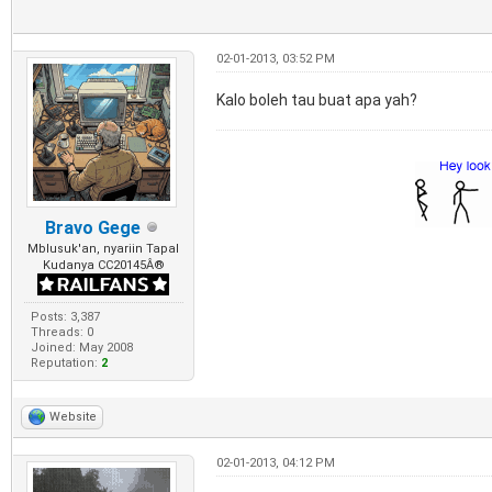
02-01-2013, 03:52 PM
Kalo boleh tau buat apa yah?
Bravo Gege
Mblusuk'an, nyariin Tapal
Kudanya CC20145Â®
Posts: 3,387
Threads: 0
Joined: May 2008
Reputation:
2
Website
02-01-2013, 04:12 PM