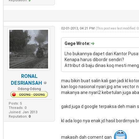
Reputation:
3
02-01-2013, 04:21 PM
(This post was last modified: 
Gege Wrote:
Lho bukannya dapet dari Kantor Pusa
Kenapa harus dibordir sendiri?
Attribut di baju dinas koq mesti meng
RONAL
mau bikin buat salin kali gan jadi kl ko
DESRIANSAH
kan logo nasional nyari jpg atw vector n
Odong-Odong
makanya ane nyari2 kebetulan juga aban
Posts: 5
gakd juga d google terpaksa deh main 
Threads: 0
Joined: Jan 2013
Reputation:
0
kl ada logo nya enak jd hasil bordirnya 
makasih dah coment gan