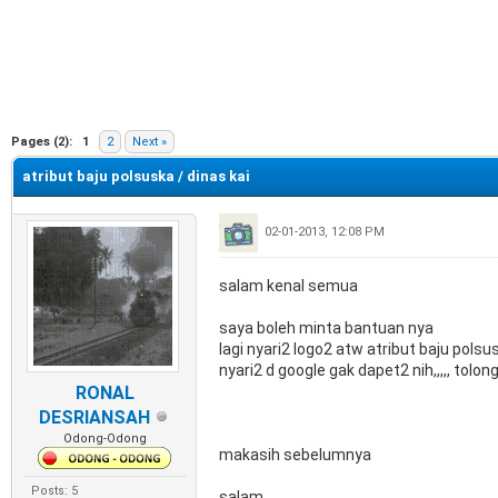
e
Pages (2):
1
2
Next »
atribut baju polsuska / dinas kai
02-01-2013, 12:08 PM
salam kenal semua
saya boleh minta bantuan nya
lagi nyari2 logo2 atw atribut baju polsu
nyari2 d google gak dapet2 nih,,,,, tolon
RONAL
DESRIANSAH
Odong-Odong
makasih sebelumnya
Posts: 5
salam