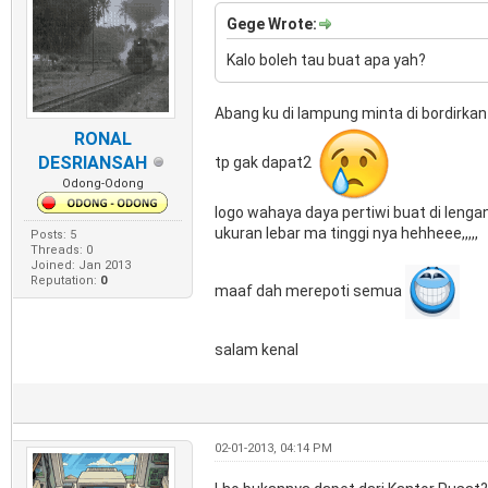
Gege Wrote:
Kalo boleh tau buat apa yah?
Abang ku di lampung minta di bordirkan
RONAL
DESRIANSAH
tp gak dapat2
Odong-Odong
logo wahaya daya pertiwi buat di lengan
ukuran lebar ma tinggi nya hehheee,,,,,
Posts: 5
Threads: 0
Joined: Jan 2013
Reputation:
0
maaf dah merepoti semua
salam kenal
02-01-2013, 04:14 PM