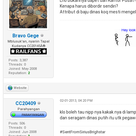
Lho bukannya dapet dari Kantor Pusat?
Kenapa harus dibordir sendiri?
Attribut di baju dinas koq mesti mengel
Bravo Gege
Mblusuk'an, nyariin Tapal
Kudanya CC20145Â®
Posts: 3,387
Threads: 0
Joined: May 2008
Reputation:
2
Website
02-01-2013, 04:20 PM
CC20409
Parahyangan
klo boleh tau nipp nya kakak nya di la
dan seragam dinas putih itu utk pegawa
Posts: 506
Threads: 0
#SentFromSiriusBrighstar
Joined: Jun 2008