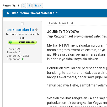
e
Pages (3):
1
2
3
Next »
TR Tiket Promo "Sweat Valentrain"
18-03-2013, 02:38 PM
arek surokerto
JOURNEY TO YOGYA
berharap kereta api lebih
Trip Repport tiket promo sweat valentrai
baik
Melihat PT.KAI mengeluarkan program 5
Posts: 129
nama program sweat valentrain, saya la
Threads: 0
jadi RF saya belum pernah merasakan n
Joined: Jun 2012
ini tentunya tidak saya sia-siakan.
Reputation:
2
Perburuan dimulai dari perencanaan tuj
bandung, tetapi karena tidak ada wakt
banget awal maret, pacar saya juga ula
tahun baginya. Hehe, sambil menyelam m
Setelah melihat rangkaian KA apa saja
putuskan untuk berangkat ke Yogya men