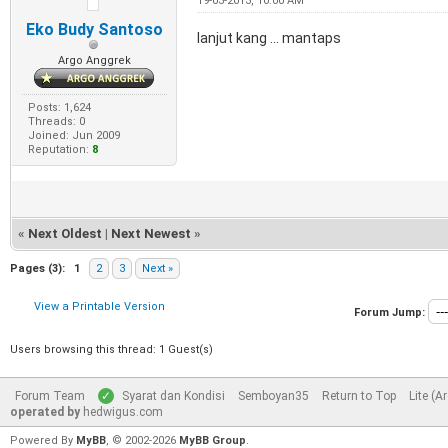
19-03-2013, 10:00 AM
Eko Budy Santoso
lanjut kang ... mantaps
Argo Anggrek
Posts: 1,624
Threads: 0
Joined: Jun 2009
Reputation:
8
«
Next Oldest
|
Next Newest
»
Pages (3):
1
2
3
Next »
View a Printable Version
Forum Jump:
Users browsing this thread: 1 Guest(s)
Forum Team
Syarat dan Kondisi
Semboyan35
Return to Top
Lite (A
operated by
hedwigus.com
Powered By
MyBB
, © 2002-2026
MyBB Group
.