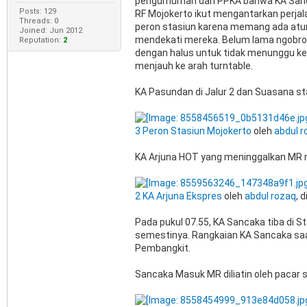
pengumuman dari PPKA bahwa KA Sanca
Posts: 129
RF Mojokerto ikut mengantarkan perjala
Threads: 0
peron stasiun karena memang ada atura
Joined: Jun 2012
mendekati mereka. Belum lama ngobrol 
Reputation:
2
dengan halus untuk tidak menunggu kere
menjauh ke arah turntable.
KA Pasundan di Jalur 2 dan Suasana sta
3 Peron Stasiun Mojokerto
oleh
abdul r
KA Arjuna HOT yang meninggalkan MR
2 KA Arjuna Ekspres
oleh
abdul rozaq
, d
Pada pukul 07.55, KA Sancaka tiba di S
semestinya. Rangkaian KA Sancaka saat 
Pembangkit.
Sancaka Masuk MR diliatin oleh pacar 