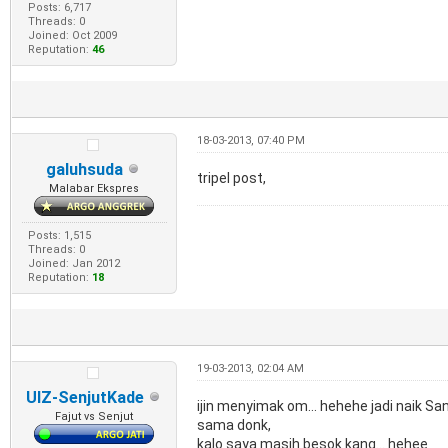
Posts: 6,717
Threads: 0
Joined: Oct 2009
Reputation:
46
18-03-2013, 07:40 PM
galuhsuda
tripel post,
Malabar Ekspres
Posts: 1,515
Threads: 0
Joined: Jan 2012
Reputation:
18
19-03-2013, 02:04 AM
UIZ-SenjutKade
ijin menyimak om... hehehe jadi naik San
Fajut vs Senjut
sama donk,
kalo saya masih besok kang... hehee