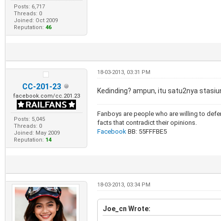
Posts: 6,717
Threads: 0
Joined: Oct 2009
Reputation:
46
18-03-2013, 03:31 PM
CC-201-23
Kedinding? ampun, itu satu2nya stasiun
facebook.com/cc.201.23
Fanboys are people who are willing to defen
Posts: 5,045
facts that contradict their opinions.
Threads: 0
Facebook
BB: 55FFFBE5
Joined: May 2009
Reputation:
14
18-03-2013, 03:34 PM
Joe_cn Wrote: