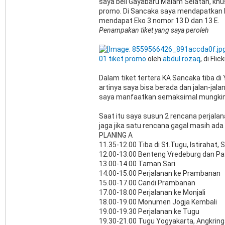
saya beli Gayabaru Malam Selatan, khu
promo. Di Sancaka saya mendapatkan 
mendapat Eko 3 nomor 13 D dan 13 E.
Penampakan tiket yang saya peroleh
01 tiket promo
oleh
abdul rozaq
, di Flick
Dalam tiket tertera KA Sancaka tiba di
artinya saya bisa berada dan jalan-jala
saya manfaatkan semaksimal mungkin 
Saat itu saya susun 2 rencana perjala
jaga jika satu rencana gagal masih ada
PLANING A
11.35-12.00 Tiba di St.Tugu, Istirahat, 
12.00-13.00 Benteng Vredeburg dan Pa
13.00-14.00 Taman Sari
14.00-15.00 Perjalanan ke Prambanan
15.00-17.00 Candi Prambanan
17.00-18.00 Perjalanan ke Monjali
18.00-19.00 Monumen Jogja Kembali
19.00-19.30 Perjalanan ke Tugu
19.30-21.00 Tugu Yogyakarta, Angkrin