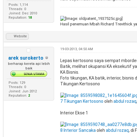
Posts: 1,114
Threads: 0
Joined: Dec 2010
Reputation:
18
Hasil penemuan Mbah Richard Trevithick ya
Website
19-03-2013, 04:50 AM
arek surokerto
Lepas kertosono saya sempat mbordes u
berharap kereta api lebih
Batik, melihat okupansi KA eksekutif yan
baik
KA Bisnis.
Foto tikungan, KA batik, interior, bisnis 
Posts: 129
Tikungan Kertosono
Threads: 0
Joined: Jun 2012
Reputation:
2
7 Tikungan Kertosono
oleh
abdul rozaq
Interior Ekse 1
8 Interior Sancaka
oleh
abdul rozaq
, di 