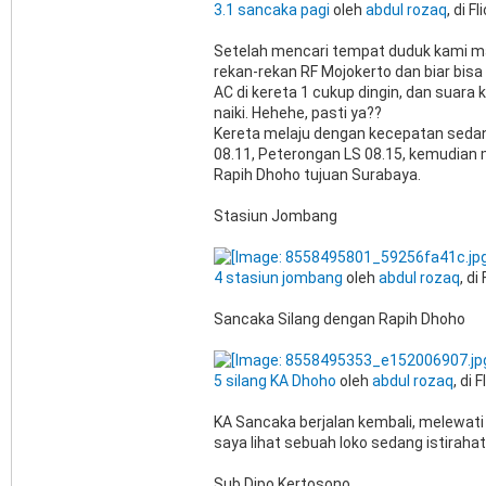
3.1 sancaka pagi
oleh
abdul rozaq
, di Fl
Setelah mencari tempat duduk kami m
rekan-rekan RF Mojokerto dan biar bisa d
AC di kereta 1 cukup dingin, dan suara 
naiki. Hehehe, pasti ya??
Kereta melaju dengan kecepatan sedan
08.11, Peterongan LS 08.15, kemudian 
Rapih Dhoho tujuan Surabaya.
Stasiun Jombang
4 stasiun jombang
oleh
abdul rozaq
, di 
Sancaka Silang dengan Rapih Dhoho
5 silang KA Dhoho
oleh
abdul rozaq
, di F
KA Sancaka berjalan kembali, melewati 
saya lihat sebuah loko sedang istiraha
Sub Dipo Kertosono