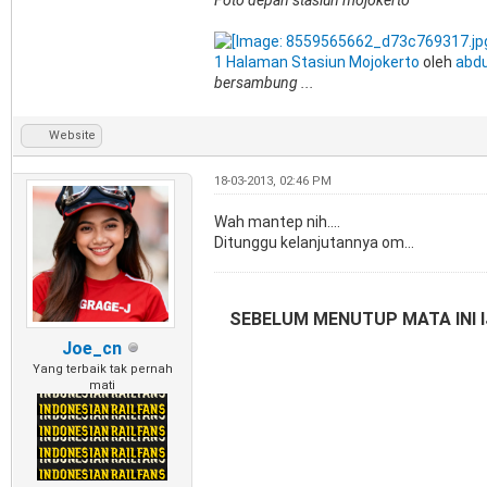
1 Halaman Stasiun Mojokerto
oleh
abdu
bersambung ...
Website
18-03-2013, 02:46 PM
Wah mantep nih....
Ditunggu kelanjutannya om...
SEBELUM MENUTUP MATA INI I
Joe_cn
Yang terbaik tak pernah
mati