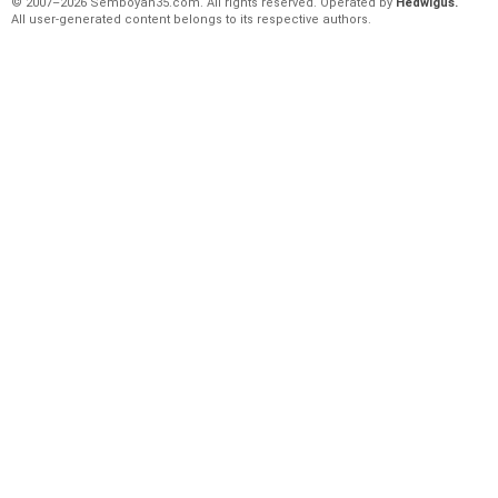
© 2007–2026 Semboyan35.com. All rights reserved. Operated by
Hedwigus.
All user-generated content belongs to its respective authors.