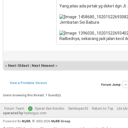
Yang jelas ada petak yg deket dgn Jl.
Jembatan Sei Babura
Railbednya, sekarang jadi jalan keci
«
Next Oldest
|
Next Newest
»
View a Printable Version
Forum Jump:
Users browsing this thread: 1 Guest(s)
Forum Team
Syarat dan Kondisi
Semboyan35
Return to Top
Lite (A
operated by
hedwigus.com
Powered By
MyBB
, © 2002-2026
MyBB Group
.