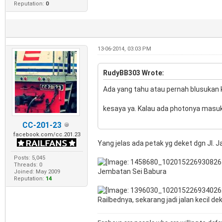
Reputation:
0
13-06-2014, 03:03 PM
RudyBB303 Wrote:
Ada yang tahu atau pernah blusukan k
kesaya ya. Kalau ada photonya masu
CC-201-23
facebook.com/cc.201.23
Yang jelas ada petak yg deket dgn Jl. J
Posts: 5,045
Threads: 0
Jembatan Sei Babura
Joined: May 2009
Reputation:
14
Railbednya, sekarang jadi jalan kecil 