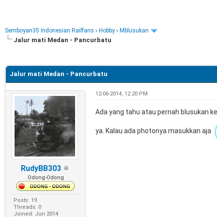
Semboyan35 Indonesian Railfans
›
Hobby
›
Mblusukan
Jalur mati Medan - Pancurbatu
e
Jalur mati Medan - Pancurbatu
12-06-2014, 12:20 PM
Ada yang tahu atau pernah blusukan ke
ya. Kalau ada photonya masukkan aja
RudyBB303
Odong-Odong
Posts: 19
Threads: 0
Joined: Jun 2014