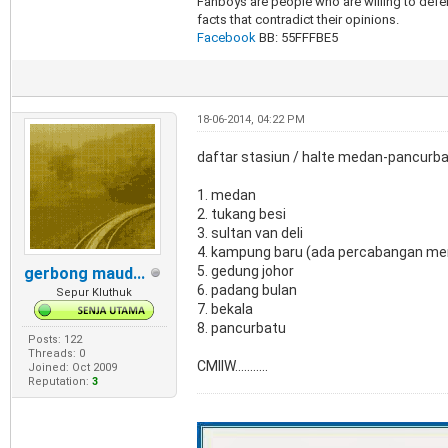
Fanboys are people who are willing to defen
facts that contradict their opinions.
Facebook
BB: 55FFFBE5
18-06-2014, 04:22 PM
daftar stasiun / halte medan-pancurb
1. medan
2. tukang besi
3. sultan van deli
4. kampung baru (ada percabangan men
5. gedung johor
gerbong maud...
6. padang bulan
Sepur Kluthuk
7. bekala
8. pancurbatu
Posts: 122
Threads: 0
CMIIW...........
Joined: Oct 2009
Reputation:
3