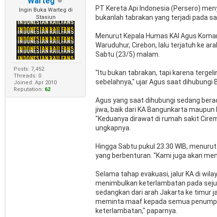
Warteg
PT Kereta Api Indonesia (Persero) men
Ingin Buka Warteg di
bukanlah tabrakan yang terjadi pada sat
Stasiun
Menurut Kepala Humas KAI Agus Komarudi
Waruduhur, Cirebon, lalu terjatuh ke ara
Sabtu (23/5) malam.
Posts: 7,452
"Itu bukan tabrakan, tapi karena tergel
Threads: 0
sebelahnya," ujar Agus saat dihubungi 
Joined: Apr 2010
Reputation:
62
Agus yang saat dihubungi sedang berad
jiwa, baik dari KA Bangunkarta maupun K
"Keduanya dirawat di rumah sakit Cirem
ungkapnya.
Hingga Sabtu pukul 23.30 WIB, menurut
yang berbenturan. "Kami juga akan mema
Selama tahap evakuasi, jalur KA di wil
menimbulkan keterlambatan pada sejumla
sedangkan dari arah Jakarta ke timur j
meminta maaf kepada semua penumpa
keterlambatan," paparnya.