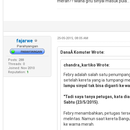
merah?? Mana gitu sinyal masuk pula...
25-05-2015, 08:05 AM
fajarwe
Parahyangan
DanaÂ Komuter Wrote:
Posts: 288
Threads: 0
chandra_kartiko Wrote:
Joined: Nov 2010
Reputation:
1
Febry adalah salah satu penumpan
setelah kereta yang ia tumpangi m
lampu sinyal tak bisa diganti ke w
"Tadi saya tanya petugas, kata dia
Sabtu (23/5/2015).
Febry menambahkan, petugas terseb
melintas. Namun saat kereta Bangu
ke warna merah.