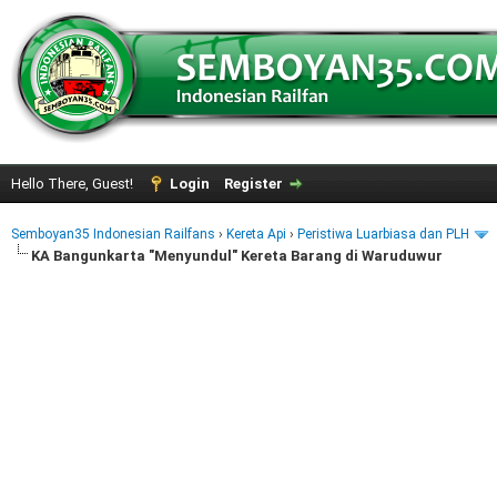
Hello There, Guest!
Login
Register
Semboyan35 Indonesian Railfans
›
Kereta Api
›
Peristiwa Luarbiasa dan PLH
KA Bangunkarta "Menyundul" Kereta Barang di Waruduwur