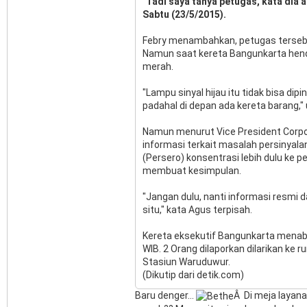
"Tadi saya tanya petugas, kata dia 
Sabtu (23/5/2015).
Febry menambahkan, petugas tersebut
Namun saat kereta Bangunkarta henda
merah.
"Lampu sinyal hijau itu tidak bisa di
padahal di depan ada kereta barang," 
Namun menurut Vice President Corpo
informasi terkait masalah persinyala
(Persero) konsentrasi lebih dulu ke
membuat kesimpulan.
"Jangan dulu, nanti informasi resmi d
situ," kata Agus terpisah.
Kereta eksekutif Bangunkarta menabr
WIB. 2 Orang dilaporkan dilarikan ke
Stasiun Waruduwur.
(Dikutip dari detik.com)
Baru denger...
Â Di meja layana