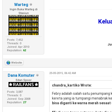
Warteg
Ingin Buka Warteg di
Stasiun
Kelu
Posts: 7,452
Threads: 0
Ju
Joined: Apr 2010
Reputation:
62
Website
25-05-2015, 06:42 AM
Dana Komuter
Edan Spoor
chandra_kartiko Wrote:
Posts: 3,087
Febry adalah salah satu penumpang 
Threads: 0
kereta yang ia tumpangi menabrak ke
Joined: Sep 2008
Reputation:
27
bisa diganti ke warna merah sesaat 