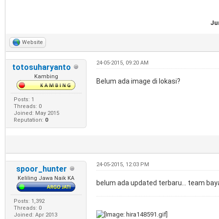
Ju
Website
24-05-2015, 09:20 AM
totosuharyanto
Kambing
Belum ada image di lokasi?
Posts: 1
Threads: 0
Joined: May 2015
Reputation:
0
24-05-2015, 12:03 PM
spoor_hunter
Keliling Jawa Naik KA
belum ada updated terbaru... team ba
Posts: 1,392
Threads: 0
Joined: Apr 2013