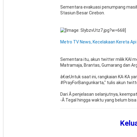
Sementara evakuasi penumpang masih 
Stasiun Besar Cirebon.
Metro TV News, Kecelakaan Kereta Api
Sementara itu, akun twitter milik KAI m
Matramaja, Brantas, Gumarang dan Arg
â€œUntuk saat ini, rangkaian KA-KA 
#PrayForBangunkarta," tulis akun twit
Dari Â penjelasan selanjutnya, keempat 
-Â Tegal hingga waktu yang belum bisa
Kelu