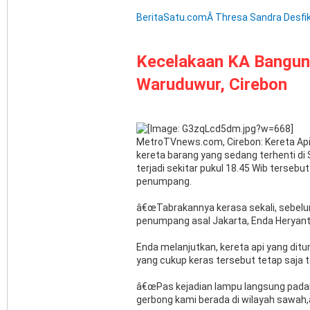
BeritaSatu.comÂ Thresa Sandra Desfi
Kecelakaan KA Bangun
Waruduwur, Cirebon
MetroTVnews.com, Cirebon: Kereta Api
kereta barang yang sedang terhenti di
terjadi sekitar pukul 18.45 Wib ters
penumpang.
â€œTabrakannya kerasa sekali, sebel
penumpang asal Jakarta, Enda Heryant
Enda melanjutkan, kereta api yang d
yang cukup keras tersebut tetap saja
â€œPas kejadian lampu langsung pad
gerbong kami berada di wilayah sawah,â