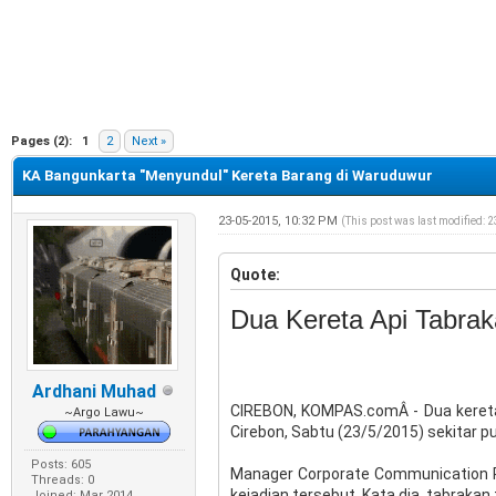
e
Pages (2):
1
2
Next »
KA Bangunkarta "Menyundul" Kereta Barang di Waruduwur
23-05-2015, 10:32 PM
(This post was last modified: 
Quote:
Dua Kereta Api Tabrak
Ardhani Muhad
CIREBON, KOMPAS.comÂ - Dua kereta 
~Argo Lawu~
Cirebon, Sabtu (23/5/2015) sekitar puk
Posts: 605
Manager Corporate Communication PT
Threads: 0
kejadian tersebut. Kata dia, tabraka
Joined: Mar 2014