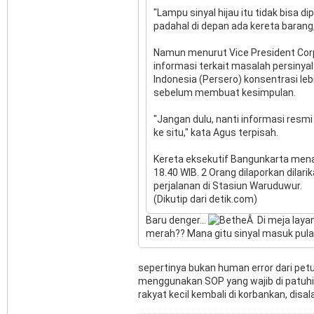
"Lampu sinyal hijau itu tidak bisa 
padahal di depan ada kereta barang,
Namun menurut Vice President Corp
informasi terkait masalah persinyal
Indonesia (Persero) konsentrasi le
sebelum membuat kesimpulan.
"Jangan dulu, nanti informasi resmi
ke situ," kata Agus terpisah.
Kereta eksekutif Bangunkarta mena
18.40 WIB. 2 Orang dilaporkan dila
perjalanan di Stasiun Waruduwur.
(Dikutip dari detik.com)
Baru denger...
Â Di meja laya
merah?? Mana gitu sinyal masuk pula.
sepertinya bukan human error dari pet
menggunakan SOP yang wajib di patuhi, 
rakyat kecil kembali di korbankan, disa