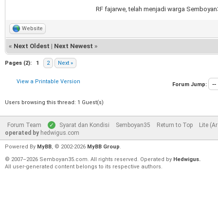
RF fajarwe, telah menjadi warga Semboyan3
Website
«
Next Oldest
|
Next Newest
»
Pages (2):
1
2
Next »
View a Printable Version
Forum Jump:
Users browsing this thread: 1 Guest(s)
Forum Team
Syarat dan Kondisi
Semboyan35
Return to Top
Lite (A
operated by
hedwigus.com
Powered By
MyBB
, © 2002-2026
MyBB Group
.
© 2007–2026 Semboyan35.com. All rights reserved. Operated by
Hedwigus.
All user-generated content belongs to its respective authors.