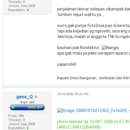
Threads: 0
Joined: Sep 2008
perjalanan lancar selepas cikampek dan
Reputation:
4
tumben tepat waktu ya....
sorry gak punya foto2nya pas di keret
tapi ada kejadian yg ngeselin, seorang
tiketnya, malah si anggota TNI itu ngeb
kasihan pak Kondektur..
apa gak malu ya pake seragam aparat gak
salam KA!!
Kepala Divisi Bangunan, Jembatan dan Re
10-10-2008, 09:26 PM
genx_Q
Argo Jati
Posts: 984
Threads: 0
photo diambil tgl 10 OKT 2008 jm 07.4
Joined: Aug 2008
(ARGO LAWU LEBARAN)
Reputation:
2