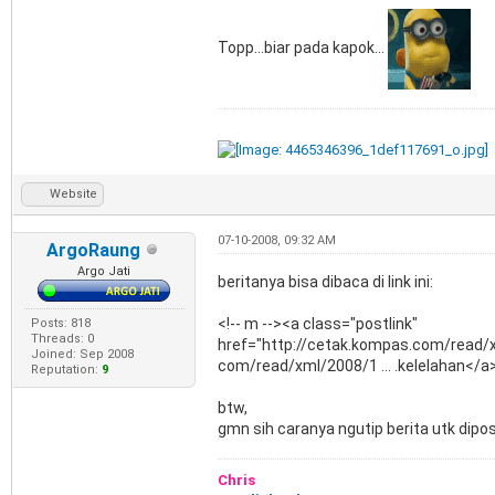
Topp...biar pada kapok...
Website
07-10-2008, 09:32 AM
ArgoRaung
Argo Jati
beritanya bisa dibaca di link ini:
<!-- m --><a class="postlink"
Posts: 818
Threads: 0
href="http://cetak.kompas.com/read/
Joined: Sep 2008
com/read/xml/2008/1 ... .kelelahan</a>
Reputation:
9
btw,
gmn sih caranya ngutip berita utk dipos
Chris