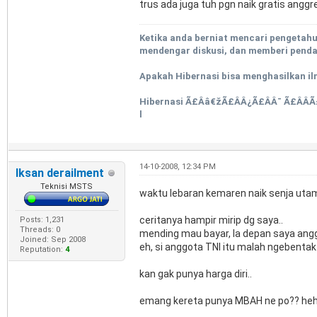
trus ada juga tuh pgn naik gratis anggre
Ketika anda berniat mencari pengetah
mendengar diskusi, dan memberi pendap
Apakah Hibernasi bisa menghasilkan il
Hibernasi Ã£Ââ€žÃ£ÂÂ¿Ã£ÂÂ¯ Ã£ÂÂ­Ã
l
14-10-2008, 12:34 PM
Iksan derailment
Teknisi MSTS
waktu lebaran kemaren naik senja utam
ceritanya hampir mirip dg saya..
Posts: 1,231
Threads: 0
mending mau bayar, la depan saya angg
Joined: Sep 2008
eh, si anggota TNI itu malah ngebentak
Reputation:
4
kan gak punya harga diri..
emang kereta punya MBAH ne po?? hehehe