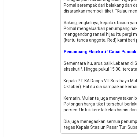
Pomal serempak dari belakang dan de
disarankan membeli tiket. ''Kalau me
Saking jengkelnya, kepala stasiun ya
Pomal mengeluarkan penumpang nakal 
menggendong ransel hijau itu pergi m
(kartu tanda anggota, Red) kami beri
Penumpang Eksekutif Capai Puncak
Sementara itu, arus balik Lebaran d
eksekutif. Hingga pukul 15.00, terc
Kepala PT KA Daops VIII Surabaya Mu
Oktober). Hal itu dia sampaikan kema
Kemarin, Mulianta juga menyatakan b
Potongan harga tiket tersebut berla
persen. Untuk kereta kelas bisnis dan
Dia juga menegaskan semua penumpang 
tegas Kepala Stasiun Pasar Turi Subak