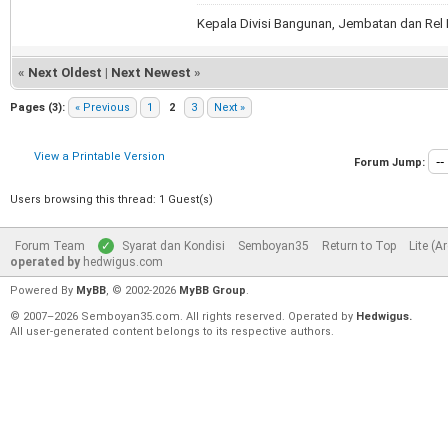
Kepala Divisi Bangunan, Jembatan dan Re
«
Next Oldest
|
Next Newest
»
Pages (3):
« Previous
1
2
3
Next »
View a Printable Version
Forum Jump:
Users browsing this thread: 1 Guest(s)
Forum Team
Syarat dan Kondisi
Semboyan35
Return to Top
Lite (A
operated by
hedwigus.com
Powered By
MyBB
, © 2002-2026
MyBB Group
.
© 2007–2026 Semboyan35.com. All rights reserved. Operated by
Hedwigus.
All user-generated content belongs to its respective authors.