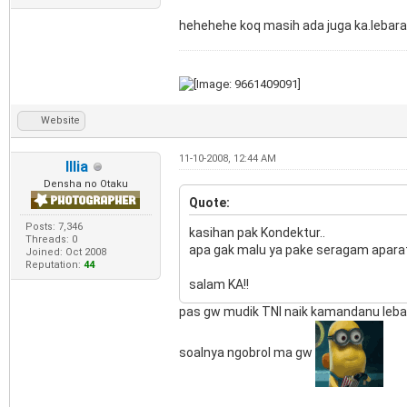
hehehehe koq masih ada juga ka.lebara
Website
11-10-2008, 12:44 AM
Illia
Densha no Otaku
Quote:
Posts: 7,346
kasihan pak Kondektur..
Threads: 0
apa gak malu ya pake seragam aparat g
Joined: Oct 2008
Reputation:
44
salam KA!!
pas gw mudik TNI naik kamandanu leba
soalnya ngobrol ma gw