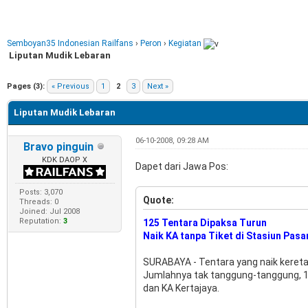
Semboyan35 Indonesian Railfans
›
Peron
›
Kegiatan
Liputan Mudik Lebaran
Pages (3):
« Previous
1
2
3
Next »
Liputan Mudik Lebaran
06-10-2008, 09:28 AM
Bravo pinguin
KDK DAOP X
Dapet dari Jawa Pos:
Posts: 3,070
Quote:
Threads: 0
Joined: Jul 2008
Reputation:
3
125 Tentara Dipaksa Turun
Naik KA tanpa Tiket di Stasiun Pasa
SURABAYA - Tentara yang naik kereta 
Jumlahnya tak tanggung-tanggung, 1
dan KA Kertajaya.