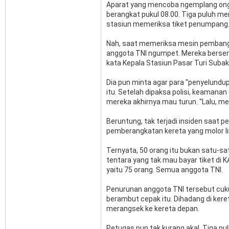
Aparat yang mencoba ngemplang ongko
berangkat pukul 08.00. Tiga puluh me
stasiun memeriksa tiket penumpang.
Nah, saat memeriksa mesin pembangkit
anggota TNI ngumpet. Mereka bersembun
kata Kepala Stasiun Pasar Turi Subaki
Dia pun minta agar para ''penyelundu
itu. Setelah dipaksa polisi, keamanan 
mereka akhirnya mau turun. ''Lalu, mer
Beruntung, tak terjadi insiden saat 
pemberangkatan kereta yang molor l
Ternyata, 50 orang itu bukan satu-sa
tentara yang tak mau bayar tiket di KA
yaitu 75 orang. Semua anggota TNI.
Penurunan anggota TNI tersebut cuk
berambut cepak itu. Dihadang di keret
merangsek ke kereta depan.
Petugas pun tak kurang akal. Tiga pu