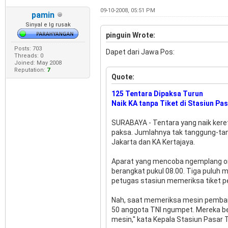
09-10-2008, 05:51 PM
pamin
Sinyal e lg rusak
pinguin Wrote:
Posts: 703
Dapet dari Jawa Pos:
Threads: 0
Joined: May 2008
Reputation:
7
Quote:
125 Tentara Dipaksa Turun
Naik KA tanpa Tiket di Stasiun Pas
SURABAYA - Tentara yang naik kereta
paksa. Jumlahnya tak tanggung-tan
Jakarta dan KA Kertajaya.
Aparat yang mencoba ngemplang ongk
berangkat pukul 08.00. Tiga puluh m
petugas stasiun memeriksa tiket p
Nah, saat memeriksa mesin pembangk
50 anggota TNI ngumpet. Mereka bers
mesin,'' kata Kepala Stasiun Pasar T