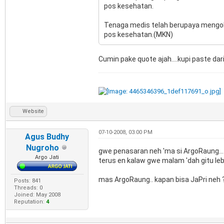
pos kesehatan.
Tenaga medis telah berupaya mengoba
pos kesehatan.(MKN)
Cumin pake quote ajah....kupi paste dari
Website
07-10-2008, 03:00 PM
Agus Budhy
Nugroho
gwe penasaran neh 'ma si ArgoRaung... 
Argo Jati
terus en kalaw gwe malam 'dah gitu lebi
mas ArgoRaung.. kapan bisa JaPri neh ?.
Posts: 841
Threads: 0
Joined: May 2008
Reputation:
4